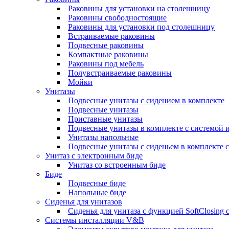
Раковины для установки на столешницу
Раковины свободностоящие
Раковины для установки под столешницу
Встраиваемые раковины
Подвесные раковины
Компактные раковины
Раковины под мебель
Полувстраиваемые раковины
Мойки
Унитазы
Подвесные унитазы с сидением в комплекте
Подвесные унитазы
Приставные унитазы
Подвесные унитазы в комплекте с системой 
Унитазы напольные
Подвесные унитазы с сиденьем в комплекте с
Унитаз с электронным биде
Унитаз со встроенным биде
Биде
Подвесные биде
Напольные биде
Сиденья для унитазов
Сиденья для унитаза с функцией SoftClosing
Системы инсталляции V&B