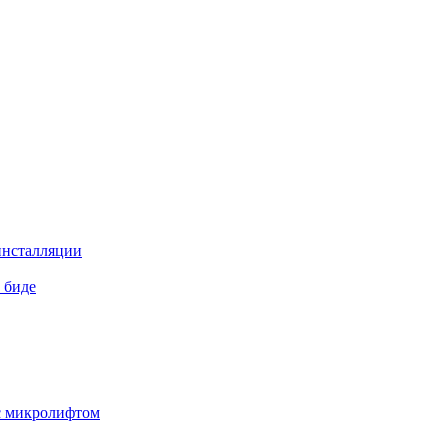
инсталляции
 биде
 с микролифтом