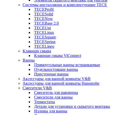
Элементы скрытого монтажа для унитаза
Системы инсталляции и комплектующие TECE
TECEProfil
TECESolid
TECENow
TECEBase 2.0
TECEUni
TECELinus
TECESquare
TECESpring
TECELineo
Клавиши смыва
Клавиши смыва ViConnect
Ванны
Прямоугольные ванны встраиваемые
Отдельностоящие ванны
Пристенные ванны
Аксессуары для ванной комнаты V&B
Аксессуары для ванной комнаты Hansgrohe
Смесители V&B
Смеситель для раковины
Смесители для ванны
Термостаты
Детали для установки и скрытого монтажа
Изливы для ванны