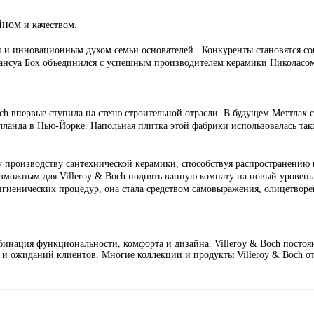
айном
и качеством.
й и инновационным духом семьи основателей. Конкуренты становятся со
ансуа Бох объединился с успешным производителем керамики Николасом 
och впервые ступила на стезю строительной отрасли. В будущем Меттлах 
лланда в Нью-Йорке. Напольная плитка этой фабрики использовалась так
 производству сантехнической керамики, способствуя распространению 
зможным для Villeroy & Boch поднять ванную комнату на новый уровень и
гигиенических процедур, она стала средством самовыражения, олицетвор
мбинация функциональности, комфорта и дизайна. Villeroy & Boch постоя
а и ожиданий клиентов. Многие коллекции и продукты Villeroy & Boch 