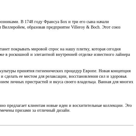
юзниками. В 1748 году Франсуа Бох и три его сына начали
Виллеройем, образовав предприятие Villeroy & Boch. Этот союз
станет покрывать мировой спрос на нашу плитку, которая сегодня
же в роскошной и элегантной внутренней отделке известного лайнера
культуры принятия гигиенических процедур Европе. Новая концепция
 сделать ее местом для релаксации, восстановления сил и здоровья.
ением личных пристрастий и вкуса своего владельца. Ванная для многих
нно предлагает клиентам новые идеи и восхитительные коллекции. Это
отмечены призами за отличный дизайн.