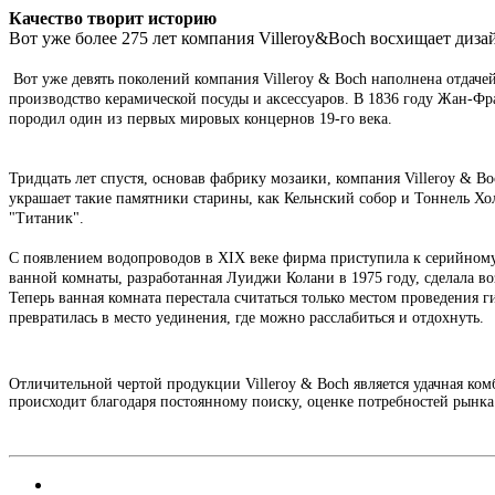
Качество творит историю
Вот уже более 275 лет компания Villeroy&Boch восхищает диз
Вот уже девять поколений компания Villeroy & Boch наполнена отдаче
производство керамической посуды и аксессуаров. В 1836 году Жан-Фр
породил один из первых мировых концернов 19-го века.
Тридцать лет спустя, основав фабрику мозаики, компания Villeroy & B
украшает такие памятники старины, как Кельнский собор и Тоннель Хо
"Титаник".
С появлением водопроводов в XIX веке фирма приступила к серийному
ванной комнаты, разработанная Луиджи Колани в 1975 году, сделала во
Теперь ванная комната перестала считаться только местом проведения 
превратилась в место уединения, где можно расслабиться и отдохнуть.
Отличительной чертой продукции Villeroy & Boch является удачная ко
происходит благодаря постоянному поиску, оценке потребностей рынк