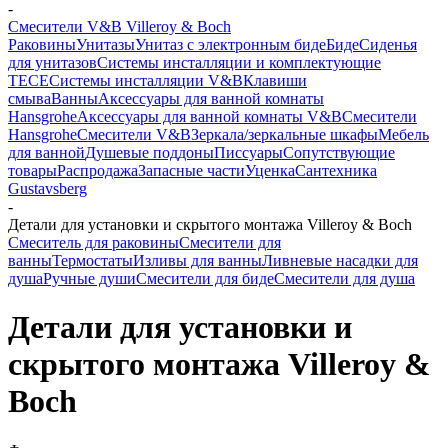
-
Смесители V&B Villeroy & Boch
Раковины
Унитазы
Унитаз с электронным биде
Биде
Сиденья
для унитазов
Системы инсталляции и комплектующие
TECE
Системы инсталляции V&B
Клавиши
смыва
Ванны
Аксессуары для ванной комнаты
Hansgrohe
Аксессуары для ванной комнаты V&B
Смесители
Hansgrohe
Смесители V&B
Зеркала/зеркальные шкафы
Мебель
для ванной
Душевые поддоны
Писсуары
Сопутствующие
товары
Распродажа
Запасные части
Уценка
Сантехника
Gustavsberg
-
Детали для установки и скрытого монтажа Villeroy & Boch
Смеситель для раковины
Смесители для
ванны
Термостаты
Изливы для ванны
Ливневые насадки для
душа
Ручные души
Смесители для биде
Смесители для душа
Детали для установки и
скрытого монтажа Villeroy &
Boch