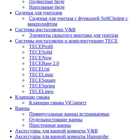
Подвесные биде
Напольные биде
Сиденья для унитазов
Сиденья для унитаза с функцией SoftClosing с
микролифтом
Системы инсталляции V&B
Элементы скрытого монтажа для унитаза
Системы инсталляции и комплектующие TECE
TECEProfil
TECESolid
TECENow
TECEBase 2.0
TECEUni
TECELinus
TECESquare
TECESpring
TECELineo
Клавиши смыва
Клавиши смыва ViConnect
Ванны
Прямоугольные ванны встраиваемые
Отдельностоящие ванны
Пристенные ванны
Аксессуары для ванной комнаты V&B
Аксессуары для ванной комнаты Hansgrohe