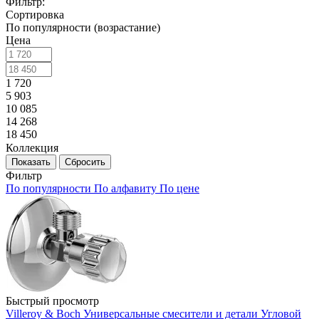
Фильтр:
Сортировка
По популярности (возрастание)
Цена
1 720
5 903
10 085
14 268
18 450
Коллекция
Показать
Сбросить
Фильтр
По популярности
По алфавиту
По цене
Быстрый просмотр
Villeroy & Boch Универсальные смесители и детали Угловой