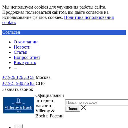
Мы используем cookies для улучшения работы сайта.
Продолжая пользоваться сайтом, вы даёте согласие на
использование файлов cookies.
Политика использования
cookies
Согласен
О компании
Новости
Статьи
Вопрос-ответ
Как купить
...
+7 926 126 30 58
Москва
Пн-Вс с 10:00 до 21:00
+7 921 930 46 83
СПб
Пн-Сб c 11:00 до 19:00
Заказать звонок
Официальный
интернет-
магазин
Villeroy &
Boch в России