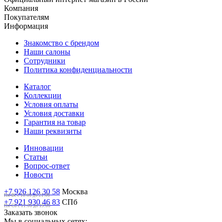
Компания
Покупателям
Информация
Знакомство с брендом
Наши салоны
Сотрудники
Политика конфиденциальности
Каталог
Коллекции
Условия оплаты
Условия доставки
Гарантия на товар
Наши реквизиты
Инновации
Статьи
Вопрос-ответ
Новости
+7 926 126 30 58
Москва
Пн-Вс с 10:00 до 21:00
+7 921 930 46 83
СПб
Пн-Сб c 11:00 до 19:00
Заказать звонок
Мы в социальных сетях: