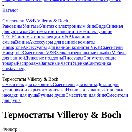
-
Каталог
-
Смесители V&B Villeroy & Boch
Раковины
Унитазы
Унитаз с электронным биде
Биде
Сиденья
для унитазов
Системы инсталляции и комплектующие
TECE
Системы инсталляции V&B
Клавиши
смыва
Ванны
Аксессуары для ванной комнаты
Hansgrohe
Аксессуары для ванной комнаты V&B
Смесители
Hansgrohe
Смесители V&B
Зеркала/зеркальные шкафы
Мебель
для ванной
Душевые поддоны
Писсуары
Сопутствующие
товары
Распродажа
Запасные части
Уценка
Сантехника
Gustavsberg
-
Термостаты Villeroy & Boch
Смеситель для раковины
Смесители для ванны
Детали для
установки и скрытого монтажа
Изливы для ванны
Ливневые
насадки для душа
Ручные души
Смесители для биде
Смесители
для душа
Термостаты Villeroy & Boch
Фильтр: