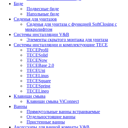
Биде
Подвесные биде
Напольные биде
Сиденья для унитазов
Сиденья для унитаза с функцией SoftClosing с
микролифтом
Системы инсталляции V&B
Элементы скрытого монтажа для унитаза
Системы инсталляции и комплектующие TECE
TECEProfil
TECESolid
TECENow
TECEBase 2.0
TECEUni
TECELinus
TECESquare
TECESpring
TECELineo
Клавиши смыва
Клавиши смыва ViConnect
Ванны
Прямоугольные ванны встраиваемые
Отдельностоящие ванны
Пристенные ванны
Аксессуары для ванной комнаты V&B