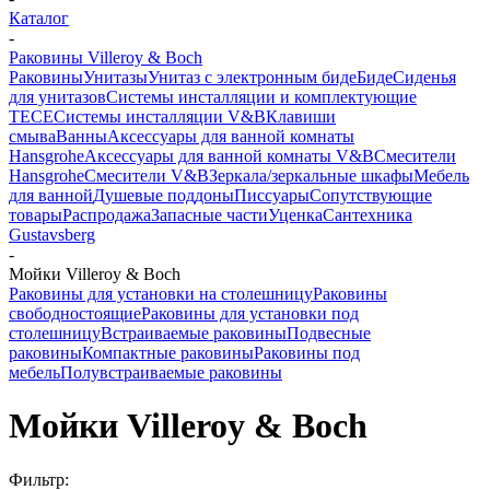
Каталог
-
Раковины Villeroy & Boch
Раковины
Унитазы
Унитаз с электронным биде
Биде
Сиденья
для унитазов
Системы инсталляции и комплектующие
TECE
Системы инсталляции V&B
Клавиши
смыва
Ванны
Аксессуары для ванной комнаты
Hansgrohe
Аксессуары для ванной комнаты V&B
Смесители
Hansgrohe
Смесители V&B
Зеркала/зеркальные шкафы
Мебель
для ванной
Душевые поддоны
Писсуары
Сопутствующие
товары
Распродажа
Запасные части
Уценка
Сантехника
Gustavsberg
-
Мойки Villeroy & Boch
Раковины для установки на столешницу
Раковины
свободностоящие
Раковины для установки под
столешницу
Встраиваемые раковины
Подвесные
раковины
Компактные раковины
Раковины под
мебель
Полувстраиваемые раковины
Мойки Villeroy & Boch
Фильтр: