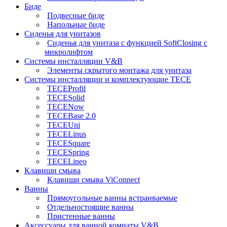
Биде
Подвесные биде
Напольные биде
Сиденья для унитазов
Сиденья для унитаза с функцией SoftClosing с
микролифтом
Системы инсталляции V&B
Элементы скрытого монтажа для унитаза
Системы инсталляции и комплектующие TECE
TECEProfil
TECESolid
TECENow
TECEBase 2.0
TECEUni
TECELinus
TECESquare
TECESpring
TECELineo
Клавиши смыва
Клавиши смыва ViConnect
Ванны
Прямоугольные ванны встраиваемые
Отдельностоящие ванны
Пристенные ванны
Аксессуары для ванной комнаты V&B