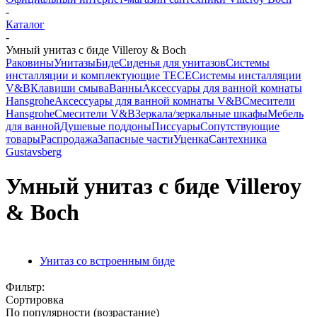
-
Каталог
-
Умный унитаз с биде Villeroy & Boch
Раковины
Унитазы
Биде
Сиденья для унитазов
Системы
инсталляции и комплектующие TECE
Системы инсталляции
V&B
Клавиши смыва
Ванны
Аксессуары для ванной комнаты
Hansgrohe
Аксессуары для ванной комнаты V&B
Смесители
Hansgrohe
Смесители V&B
Зеркала/зеркальные шкафы
Мебель
для ванной
Душевые поддоны
Писсуары
Сопутствующие
товары
Распродажа
Запасные части
Уценка
Сантехника
Gustavsberg
Умный унитаз с биде Villeroy
& Boch
Унитаз со встроенным биде
Фильтр:
Сортировка
По популярности (возрастание)