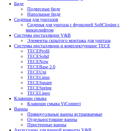
Биде
Подвесные биде
Напольные биде
Сиденья для унитазов
Сиденья для унитаза с функцией SoftClosing с
микролифтом
Системы инсталляции V&B
Элементы скрытого монтажа для унитаза
Системы инсталляции и комплектующие TECE
TECEProfil
TECESolid
TECENow
TECEBase 2.0
TECEUni
TECELinus
TECESquare
TECESpring
TECELineo
Клавиши смыва
Клавиши смыва ViConnect
Ванны
Прямоугольные ванны встраиваемые
Отдельностоящие ванны
Пристенные ванны
Аксессуары для ванной комнаты V&B