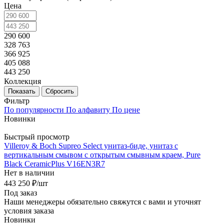
Цена
290 600
328 763
366 925
405 088
443 250
Коллекция
Показать
Сбросить
Фильтр
По популярности
По алфавиту
По цене
Новинки
Быстрый просмотр
Villeroy & Boch Supreo Select унитаз-биде, унитаз с
вертикальным смывом с открытым смывным краем, Pure
Black CeramicPlus V16EN3R7
Нет в наличии
443 250
₽
/шт
Под заказ
Наши менеджеры обязательно свяжутся с вами и уточнят
условия заказа
Новинки