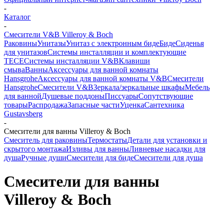
-
Каталог
-
Смесители V&B Villeroy & Boch
Раковины
Унитазы
Унитаз с электронным биде
Биде
Сиденья
для унитазов
Системы инсталляции и комплектующие
TECE
Системы инсталляции V&B
Клавиши
смыва
Ванны
Аксессуары для ванной комнаты
Hansgrohe
Аксессуары для ванной комнаты V&B
Смесители
Hansgrohe
Смесители V&B
Зеркала/зеркальные шкафы
Мебель
для ванной
Душевые поддоны
Писсуары
Сопутствующие
товары
Распродажа
Запасные части
Уценка
Сантехника
Gustavsberg
-
Смесители для ванны Villeroy & Boch
Смеситель для раковины
Термостаты
Детали для установки и
скрытого монтажа
Изливы для ванны
Ливневые насадки для
душа
Ручные души
Смесители для биде
Смесители для душа
Смесители для ванны
Villeroy & Boch