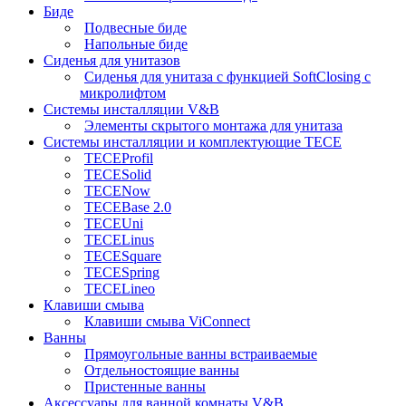
Биде
Подвесные биде
Напольные биде
Сиденья для унитазов
Сиденья для унитаза с функцией SoftClosing с
микролифтом
Системы инсталляции V&B
Элементы скрытого монтажа для унитаза
Системы инсталляции и комплектующие TECE
TECEProfil
TECESolid
TECENow
TECEBase 2.0
TECEUni
TECELinus
TECESquare
TECESpring
TECELineo
Клавиши смыва
Клавиши смыва ViConnect
Ванны
Прямоугольные ванны встраиваемые
Отдельностоящие ванны
Пристенные ванны
Аксессуары для ванной комнаты V&B