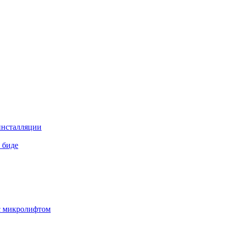
инсталляции
 биде
 с микролифтом