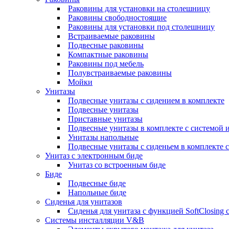
Раковины для установки на столешницу
Раковины свободностоящие
Раковины для установки под столешницу
Встраиваемые раковины
Подвесные раковины
Компактные раковины
Раковины под мебель
Полувстраиваемые раковины
Мойки
Унитазы
Подвесные унитазы с сидением в комплекте
Подвесные унитазы
Приставные унитазы
Подвесные унитазы в комплекте с системой 
Унитазы напольные
Подвесные унитазы с сиденьем в комплекте с
Унитаз с электронным биде
Унитаз со встроенным биде
Биде
Подвесные биде
Напольные биде
Сиденья для унитазов
Сиденья для унитаза с функцией SoftClosing
Системы инсталляции V&B