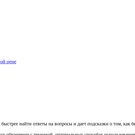
ной цене
быстрее найти ответы на вопросы и дает подсказки о том, как б
бах обращения с техникой, оптимальных способах использования