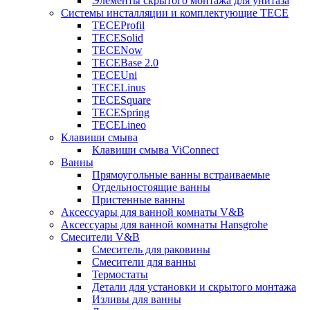
Элементы скрытого монтажа для унитаза
Системы инсталляции и комплектующие TECE
TECEProfil
TECESolid
TECENow
TECEBase 2.0
TECEUni
TECELinus
TECESquare
TECESpring
TECELineo
Клавиши смыва
Клавиши смыва ViConnect
Ванны
Прямоугольные ванны встраиваемые
Отдельностоящие ванны
Пристенные ванны
Аксессуары для ванной комнаты V&B
Аксессуары для ванной комнаты Hansgrohe
Смесители V&B
Смеситель для раковины
Смесители для ванны
Термостаты
Детали для установки и скрытого монтажа
Изливы для ванны