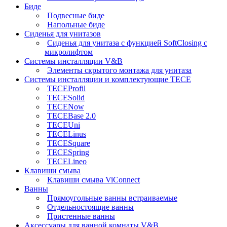
Биде
Подвесные биде
Напольные биде
Сиденья для унитазов
Сиденья для унитаза с функцией SoftClosing с
микролифтом
Системы инсталляции V&B
Элементы скрытого монтажа для унитаза
Системы инсталляции и комплектующие TECE
TECEProfil
TECESolid
TECENow
TECEBase 2.0
TECEUni
TECELinus
TECESquare
TECESpring
TECELineo
Клавиши смыва
Клавиши смыва ViConnect
Ванны
Прямоугольные ванны встраиваемые
Отдельностоящие ванны
Пристенные ванны
Аксессуары для ванной комнаты V&B