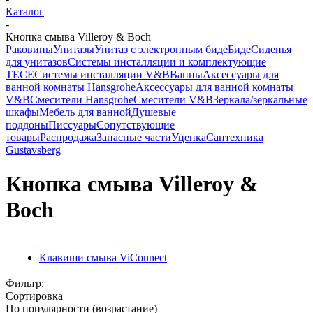
Каталог
-
Кнопка смыва Villeroy & Boch
Раковины
Унитазы
Унитаз с электронным биде
Биде
Сиденья
для унитазов
Системы инсталляции и комплектующие
TECE
Системы инсталляции V&B
Ванны
Аксессуары для
ванной комнаты Hansgrohe
Аксессуары для ванной комнаты
V&B
Смесители Hansgrohe
Смесители V&B
Зеркала/зеркальные
шкафы
Мебель для ванной
Душевые
поддоны
Писсуары
Сопутствующие
товары
Распродажа
Запасные части
Уценка
Сантехника
Gustavsberg
Кнопка смыва Villeroy &
Boch
Клавиши смыва ViConnect
Фильтр:
Сортировка
По популярности (возрастание)