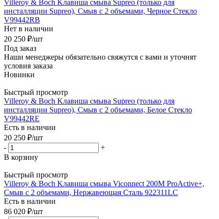
Villeroy & Boch Kлавиша смыва Supreo (только для
инсталляции Supreo), Смыв с 2 объемами, Черное Стекло
V99442RB
Нет в наличии
20 250
₽
/шт
Под заказ
Наши менеджеры обязательно свяжутся с вами и уточнят
условия заказа
Новинки
Быстрый просмотр
Villeroy & Boch Kлавиша смыва Supreo (только для
инсталляции Supreo), Смыв с 2 объемами, Белое Стекло
V99442RE
Есть в наличии
20 250
₽
/шт
-
+
В корзину
Быстрый просмотр
Villeroy & Boch Kлавиша смыва Viconnect 200M ProActive+,
Смыв с 2 объемами, Нержавеющая Сталь 922311LC
Есть в наличии
86 020
₽
/шт