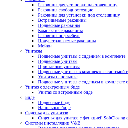
Раковины для установки на столешницу
Раковины свободностоящие
Раковины для установки под столешницу
Встраиваемые раковины
Подвесные раковины
Компактные раковины
Раковины под мебель
Полувстраиваемые раковины
Мойки
Унитазы
Подвесные унитазы с сидением в комплекте
Подвесные унитазы
Приставные унитазы
Подвесные унитазы в комплекте с системой 
Унитазы напольные
Подвесные унитазы с сиденьем в комплекте с
Унитаз с электронным биде
Унитаз со встроенным биде
Биде
Подвесные биде
Напольные биде
Сиденья для унитазов
Сиденья для унитаза с функцией SoftClosing
Системы инсталляции V&B