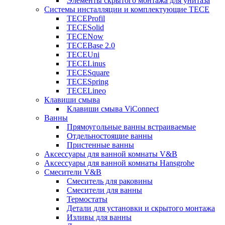
Элементы скрытого монтажа для унитаза
Системы инсталляции и комплектующие TECE
TECEProfil
TECESolid
TECENow
TECEBase 2.0
TECEUni
TECELinus
TECESquare
TECESpring
TECELineo
Клавиши смыва
Клавиши смыва ViConnect
Ванны
Прямоугольные ванны встраиваемые
Отдельностоящие ванны
Пристенные ванны
Аксессуары для ванной комнаты V&B
Аксессуары для ванной комнаты Hansgrohe
Смесители V&B
Смеситель для раковины
Смесители для ванны
Термостаты
Детали для установки и скрытого монтажа
Изливы для ванны