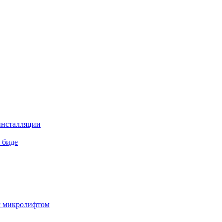
инсталляции
 биде
 с микролифтом