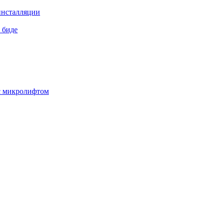
инсталляции
 биде
 с микролифтом