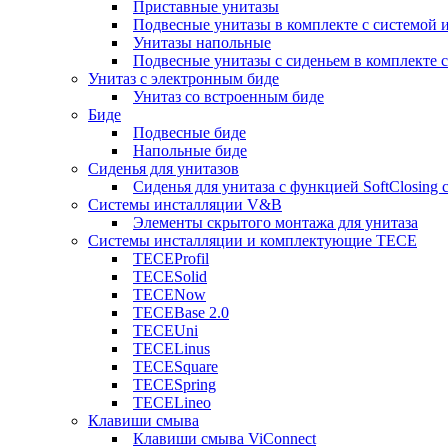
Приставные унитазы
Подвесные унитазы в комплекте с системой 
Унитазы напольные
Подвесные унитазы с сиденьем в комплекте с
Унитаз с электронным биде
Унитаз со встроенным биде
Биде
Подвесные биде
Напольные биде
Сиденья для унитазов
Сиденья для унитаза с функцией SoftClosing
Системы инсталляции V&B
Элементы скрытого монтажа для унитаза
Системы инсталляции и комплектующие TECE
TECEProfil
TECESolid
TECENow
TECEBase 2.0
TECEUni
TECELinus
TECESquare
TECESpring
TECELineo
Клавиши смыва
Клавиши смыва ViConnect