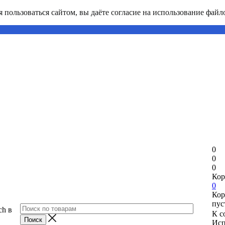
пользоваться сайтом, вы даёте согласие на использование файло
0
0
0
Кор
0
Кор
пус
ch в
К с
Исп