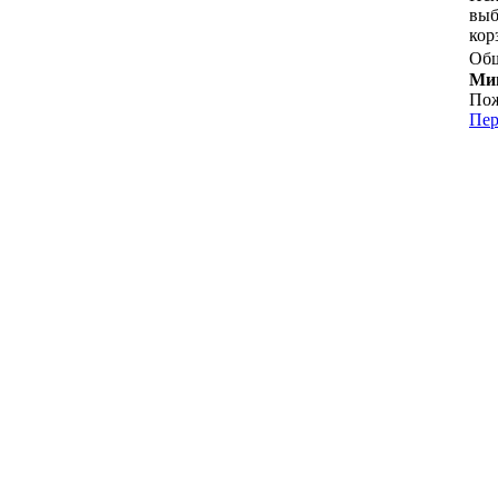
выб
кор
Общ
Мин
Пож
Пер