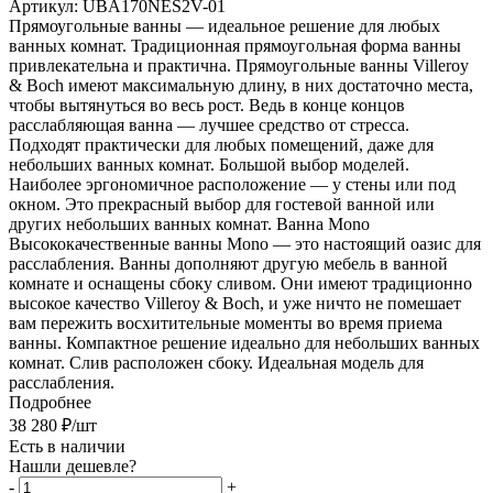
Артикул:
UBA170NES2V-01
Прямоугольные ванны — идеальное решение для любых
ванных комнат. Традиционная прямоугольная форма ванны
привлекательна и практична. Прямоугольные ванны Villeroy
& Boch имеют максимальную длину, в них достаточно места,
чтобы вытянуться во весь рост. Ведь в конце концов
расслабляющая ванна — лучшее средство от стресса.
Подходят практически для любых помещений, даже для
небольших ванных комнат. Большой выбор моделей.
Наиболее эргономичное расположение — у стены или под
окном. Это прекрасный выбор для гостевой ванной или
других небольших ванных комнат. Ванна Mono
Высококачественные ванны Mono — это настоящий оазис для
расслабления. Ванны дополняют другую мебель в ванной
комнате и оснащены сбоку сливом. Они имеют традиционно
высокое качество Villeroy & Boch, и уже ничто не помешает
вам пережить восхитительные моменты во время приема
ванны. Компактное решение идеально для небольших ванных
комнат. Слив расположен сбоку. Идеальная модель для
расслабления.
Подробнее
38 280
₽
/шт
Есть в наличии
Нашли дешевле?
-
+