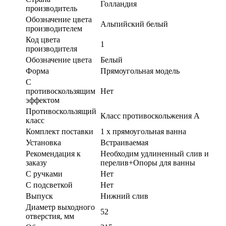
Голландия
производитель
Обозначение цвета
Альпийский белый
производителем
Код цвета
1
производителя
Обозначение цвета
Белый
Форма
Прямоугольная модель
С
противоскользящим
Нет
эффектом
Противоскользящий
Класс противоскольжения A
класс
Комплект поставки
1 x прямоугольная ванна
Установка
Встраиваемая
Рекомендация к
Необходим удлиненный слив и
заказу
перелив+Опоры для ванны
С ручками
Нет
С подсветкой
Нет
Выпуск
Нижний слив
Диаметр выходного
52
отверстия, мм