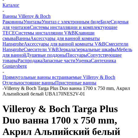
Каталог
-
Ванны Villeroy & Boch
Раковины
Унитазы
Унитаз с электронным биде
Биде
Сиденья
для унитазов
Системы инсталляции и комплектующие
TECE
Системы инсталляции V&B
Клавиши
смыва
Ванны
Аксессуары для ванной комнаты
Hansgrohe
Аксессуары для ванной комнаты V&B
Смесители
Hansgrohe
Смесители V&B
Зеркала/зеркальные шкафы
Мебель
для ванной
Душевые поддоны
Писсуары
Сопутствующие
товары
Распродажа
Запасные части
Уценка
Сантехника
Gustavsberg
-
Прямоугольные ванны встраиваемые Villeroy & Boch
Отдельностоящие ванны
Пристенные ванны
-
Villeroy & Boch Targa Plus Duo ванна 1700 x 750 mm, Акрил
Альпийский белый UBA170NES2V-01
Villeroy & Boch Targa Plus
Duo ванна 1700 x 750 mm,
Акрил Альпийский белый