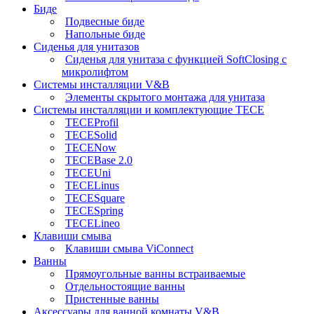
Биде
Подвесные биде
Напольные биде
Сиденья для унитазов
Сиденья для унитаза с функцией SoftClosing с
микролифтом
Системы инсталляции V&B
Элементы скрытого монтажа для унитаза
Системы инсталляции и комплектующие TECE
TECEProfil
TECESolid
TECENow
TECEBase 2.0
TECEUni
TECELinus
TECESquare
TECESpring
TECELineo
Клавиши смыва
Клавиши смыва ViConnect
Ванны
Прямоугольные ванны встраиваемые
Отдельностоящие ванны
Пристенные ванны
Аксессуары для ванной комнаты V&B