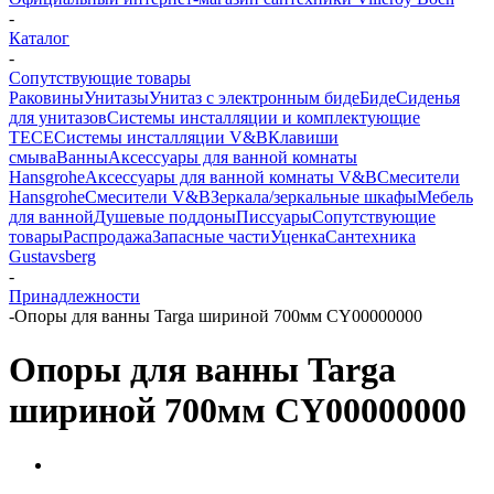
-
Каталог
-
Сопутствующие товары
Раковины
Унитазы
Унитаз с электронным биде
Биде
Сиденья
для унитазов
Системы инсталляции и комплектующие
TECE
Системы инсталляции V&B
Клавиши
смыва
Ванны
Аксессуары для ванной комнаты
Hansgrohe
Аксессуары для ванной комнаты V&B
Смесители
Hansgrohe
Смесители V&B
Зеркала/зеркальные шкафы
Мебель
для ванной
Душевые поддоны
Писсуары
Сопутствующие
товары
Распродажа
Запасные части
Уценка
Сантехника
Gustavsberg
-
Принадлежности
-
Опоры для ванны Targa шириной 700мм CY00000000
Опоры для ванны Targa
шириной 700мм CY00000000