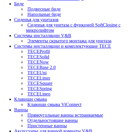
Биде
Подвесные биде
Напольные биде
Сиденья для унитазов
Сиденья для унитаза с функцией SoftClosing с
микролифтом
Системы инсталляции V&B
Элементы скрытого монтажа для унитаза
Системы инсталляции и комплектующие TECE
TECEProfil
TECESolid
TECENow
TECEBase 2.0
TECEUni
TECELinus
TECESquare
TECESpring
TECELineo
Клавиши смыва
Клавиши смыва ViConnect
Ванны
Прямоугольные ванны встраиваемые
Отдельностоящие ванны
Пристенные ванны
Аксессуары для ванной комнаты V&B