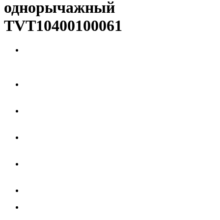
однорычажный
TVT10400100061