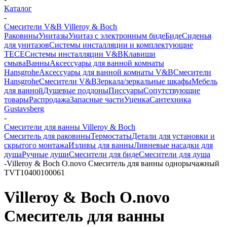
Каталог
-
Смесители V&B Villeroy & Boch
Раковины
Унитазы
Унитаз с электронным биде
Биде
Сиденья
для унитазов
Системы инсталляции и комплектующие
TECE
Системы инсталляции V&B
Клавиши
смыва
Ванны
Аксессуары для ванной комнаты
Hansgrohe
Аксессуары для ванной комнаты V&B
Смесители
Hansgrohe
Смесители V&B
Зеркала/зеркальные шкафы
Мебель
для ванной
Душевые поддоны
Писсуары
Сопутствующие
товары
Распродажа
Запасные части
Уценка
Сантехника
Gustavsberg
-
Смесители для ванны Villeroy & Boch
Смеситель для раковины
Термостаты
Детали для установки и
скрытого монтажа
Изливы для ванны
Ливневые насадки для
душа
Ручные души
Смесители для биде
Смесители для душа
-
Villeroy & Boch O.novo Смеситель для ванны однорычажный
TVT10400100061
Villeroy & Boch O.novo
Смеситель для ванны