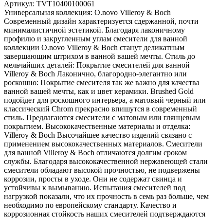
Артикул:
TVT10400100061
Универсальная коллекция: O.novo Villeroy & Boch
Современный дизайн характеризуется сдержанной, почти
минималистичной эстетикой. Благодаря лаконичному
профилю и закругленным углам смесители для ванной
коллекции O.novo Villeroy & Boch станут деликатным
завершающим штрихом в ванной вашей мечты. Стиль до
мельчайших деталей: Покрытие смесителей для ванной
Villeroy & Boch Лаконично, благородно-элегантно или
роскошно: Покрытие смесителя так же важно для качества
ванной вашей мечты, как и цвет керамики. Brushed Gold
подойдет для роскошного интерьера, а матовый черный или
классический Chrom прекрасно впишутся в современный
стиль. Предлагаются смесители с матовым или глянцевым
покрытием. Высококачественные материалы и отделка:
Villeroy & Boch Высочайшее качество изделий связано с
применением высококачественных материалов. Смесители
для ванной Villeroy & Boch отличаются долгим сроком
службы. Благодаря высококачественной нержавеющей стали
смесители обладают высокой прочностью, не подвержены
коррозии, просты в уходе. Они не содержат свинца и
устойчивы к вымыванию. Испытания смесителей под
нагрузкой показали, что их прочность в семь раз больше, чем
необходимо по европейскому стандарту. Качество и
коррозионная стойкость наших смесителей подтверждаются