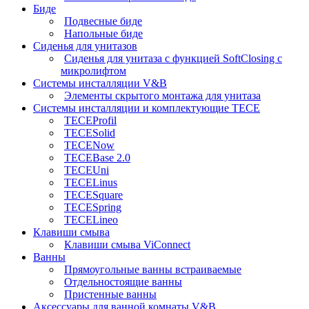
Биде
Подвесные биде
Напольные биде
Сиденья для унитазов
Сиденья для унитаза с функцией SoftClosing с
микролифтом
Системы инсталляции V&B
Элементы скрытого монтажа для унитаза
Системы инсталляции и комплектующие TECE
TECEProfil
TECESolid
TECENow
TECEBase 2.0
TECEUni
TECELinus
TECESquare
TECESpring
TECELineo
Клавиши смыва
Клавиши смыва ViConnect
Ванны
Прямоугольные ванны встраиваемые
Отдельностоящие ванны
Пристенные ванны
Аксессуары для ванной комнаты V&B