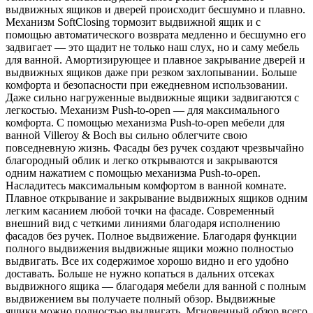
выдвижных ящиков и дверей происходит бесшумно и плавно.
Механизм SoftClosing тормозит выдвижной ящик и с
помощью автоматического возврата медленно и бесшумно его
задвигает — это щадит не только наш слух, но и саму мебель
для ванной. Амортизирующее и плавное закрывание дверей и
выдвижных ящиков даже при резком захлопывании. Больше
комфорта и безопасности при ежедневном использовании.
Даже сильно нагруженные выдвижные ящики задвигаются с
легкостью. Механизм Push-to-open — для максимального
комфорта. С помощью механизма Push-to-open мебели для
ванной Villeroy & Boch вы сильно облегчите свою
повседневную жизнь. Фасады без ручек создают чрезвычайно
благородный облик и легко открываются и закрываются
одним нажатием с помощью механизма Push-to-open.
Насладитесь максимальным комфортом в ванной комнате.
Плавное открывание и закрывание выдвижных ящиков одним
легким касанием любой точки на фасаде. Современный
внешний вид с четкими линиями благодаря исполнению
фасадов без ручек. Полное выдвижение. Благодаря функции
полного выдвижения выдвижные ящики можно полностью
выдвигать. Все их содержимое хорошо видно и его удобно
доставать. Больше не нужно копаться в дальних отсеках
выдвижного ящика — благодаря мебели для ванной с полным
выдвижением вы получаете полный обзор. Выдвижные
ящики можно полностью выдвигать. Мгновенный обзор всего