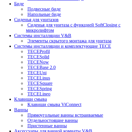
Биде
Подвесные биде
Напольные биде
Сиденья для унитазов
Сиденья для унитаза с функцией SoftClosing с
микролифтом
Системы инсталляции V&B
Элементы скрытого монтажа для унитаза
Системы инсталляции и комплектующие TECE
TECEProfil
TECESolid
TECENow
TECEBase 2.0
TECEUni
TECELinus
TECESquare
TECESpring
TECELineo
Клавиши смыва
Клавиши смыва ViConnect
Ванны
Прямоугольные ванны встраиваемые
Отдельностоящие ванны
Пристенные ванны
Аксессуары для ванной комнаты V&B