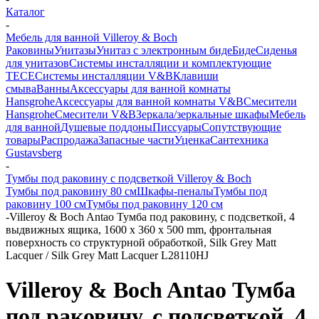
Каталог
-
Мебель для ванной Villeroy & Boch
Раковины
Унитазы
Унитаз с электронным биде
Биде
Сиденья
для унитазов
Системы инсталляции и комплектующие
TECE
Системы инсталляции V&B
Клавиши
смыва
Ванны
Аксессуары для ванной комнаты
Hansgrohe
Аксессуары для ванной комнаты V&B
Смесители
Hansgrohe
Смесители V&B
Зеркала/зеркальные шкафы
Мебель
для ванной
Душевые поддоны
Писсуары
Сопутствующие
товары
Распродажа
Запасные части
Уценка
Сантехника
Gustavsberg
-
Тумбы под раковину с подсветкой Villeroy & Boch
Тумбы под раковину 80 см
Шкафы-пеналы
Тумбы под
раковину 100 см
Тумбы под раковину 120 см
-
Villeroy & Boch Antao Тумба под раковину, с подсветкой, 4
выдвижных ящика, 1600 x 360 x 500 mm, фронтальная
поверхность со структурной обработкой, Silk Grey Matt
Lacquer / Silk Grey Matt Lacquer L28110HJ
Villeroy & Boch Antao Тумба
под раковину, с подсветкой, 4