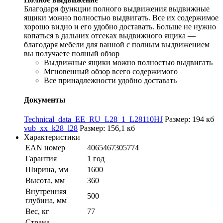
Благодаря функции полного выдвижения выдвижные
ящики можно полностью выдвигать. Все их содержимое
хорошо видно и его удобно доставать. Больше не нужно
копаться в дальних отсеках выдвижного ящика —
благодаря мебели для ванной с полным выдвижением
вы получаете полный обзор
Выдвижные ящики можно полностью выдвигать
Мгновенный обзор всего содержимого
Все принадлежности удобно доставать
Документы
Technical_data_EE_RU_L28_1_L28110HJ
Размер: 194 кб
vub_xx_k28_l28
Размер: 156,1 кб
Характеристики
EAN номер
4065467305774
Гарантия
1 год
Ширина, мм
1600
Высота, мм
360
Внутренняя
500
глубина, мм
Вес, кг
77
Страна