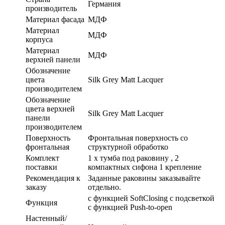
Германия
производитель
Материал фасада
МДФ
Материал
МДФ
корпуса
Материал
МДФ
верхней панели
Обозначение
цвета
Silk Grey Matt Lacquer
производителем
Обозначение
цвета верхней
Silk Grey Matt Lacquer
панели
производителем
Поверхность
Фронтальная поверхность со
фронтальная
структурной обработко
Комплект
1 x тумба под раковину , 2
поставки
компактных сифона 1 крепление
Рекомендация к
Заданные раковины заказывайте
заказу
отдельно.
с функцией SoftClosing с подсветкой
Функция
с функцией Push-to-open
Настенный/