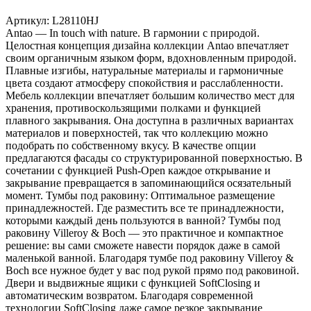
Артикул:
L28110HJ
Antao — In touch with nature. В гармонии с природой.
Целостная концепция дизайна коллекции Antao впечатляет
своим органичным языком форм, вдохновленным природой.
Плавные изгибы, натуральные материалы и гармоничные
цвета создают атмосферу спокойствия и расслабленности.
Мебель коллекции впечатляет большим количество мест для
хранения, противоскользящими полками и функцией
плавного закрывания. Она доступна в различных вариантах
материалов и поверхностей, так что коллекцию можно
подобрать по собственному вкусу. В качестве опции
предлагаются фасады со структурированной поверхностью. В
сочетании с функцией Push-Open каждое открывание и
закрывание превращается в запоминающийся осязательный
момент. Тумбы под раковину: Оптимальное размещение
принадлежностей. Где разместить все те принадлежности,
которыми каждый день пользуются в ванной? Тумбы под
раковину Villeroy & Boch — это практичное и компактное
решение: вы сами сможете навести порядок даже в самой
маленькой ванной. Благодаря тумбе под раковину Villeroy &
Boch все нужное будет у вас под рукой прямо под раковиной.
Двери и выдвижные ящики с функцией SoftClosing и
автоматическим возвратом. Благодаря современной
технологии SoftClosing даже самое резкое закрывание