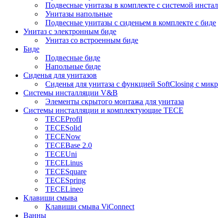
Подвесные унитазы в комплекте с системой инста
Унитазы напольные
Подвесные унитазы с сиденьем в комплекте с биде
Унитаз с электронным биде
Унитаз со встроенным биде
Биде
Подвесные биде
Напольные биде
Сиденья для унитазов
Сиденья для унитаза с функцией SoftClosing с ми
Системы инсталляции V&B
Элементы скрытого монтажа для унитаза
Системы инсталляции и комплектующие TECE
TECEProfil
TECESolid
TECENow
TECEBase 2.0
TECEUni
TECELinus
TECESquare
TECESpring
TECELineo
Клавиши смыва
Клавиши смыва ViConnect
Ванны