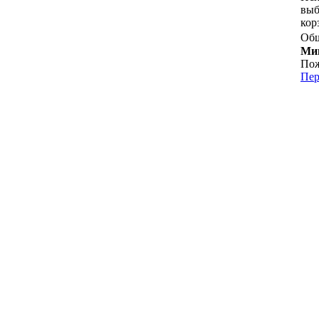
выб
кор
Общ
Мин
Пож
Пер