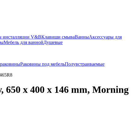
ы инсталляции V&B
Клавиши смыва
Ванны
Аксессуары для
фы
Мебель для ванной
Душевые
 раковины
Раковины под мебель
Полувстраиваемые
7465R8
, 650 x 400 x 146 mm, Morning