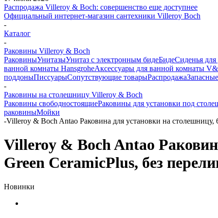
Распродажа Villeroy & Boch: совершенство еще доступнее
Официальный интернет-магазин сантехники Villeroy Boch
-
Каталог
-
Раковины Villeroy & Boch
Раковины
Унитазы
Унитаз с электронным биде
Биде
Сиденья для
ванной комнаты Hansgrohe
Аксессуары для ванной комнаты V
поддоны
Писсуары
Сопутствующие товары
Распродажа
Запасные
-
Раковины на столешницу Villeroy & Boch
Раковины свободностоящие
Раковины для установки под стол
раковины
Мойки
-
Villeroy & Boch Antao Раковина для установки на столешницу, 
Villeroy & Boch Antao Раковин
Green CeramicPlus, без перел
Новинки