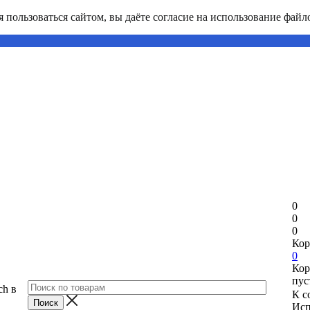
пользоваться сайтом, вы даёте согласие на использование файло
0
0
0
Кор
0
Кор
пус
ch в
К с
Исп