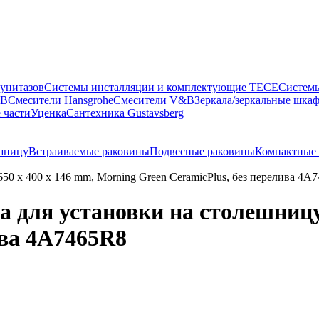
 унитазов
Системы инсталляции и комплектующие TECE
Систем
&B
Смесители Hansgrohe
Смесители V&B
Зеркала/зеркальные шка
 части
Уценка
Сантехника Gustavsberg
ешницу
Встраиваемые раковины
Подвесные раковины
Компактные
650 x 400 x 146 mm, Morning Green CeramicPlus, без перелива 4A
а для установки на столешницу
ива 4A7465R8