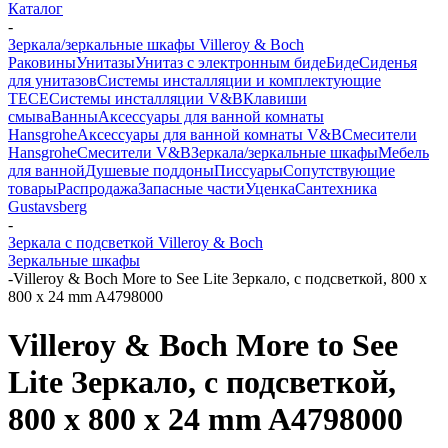
Каталог
-
Зеркала/зеркальные шкафы Villeroy & Boch
Раковины
Унитазы
Унитаз с электронным биде
Биде
Сиденья
для унитазов
Системы инсталляции и комплектующие
TECE
Системы инсталляции V&B
Клавиши
смыва
Ванны
Аксессуары для ванной комнаты
Hansgrohe
Аксессуары для ванной комнаты V&B
Смесители
Hansgrohe
Смесители V&B
Зеркала/зеркальные шкафы
Мебель
для ванной
Душевые поддоны
Писсуары
Сопутствующие
товары
Распродажа
Запасные части
Уценка
Сантехника
Gustavsberg
-
Зеркала с подсветкой Villeroy & Boch
Зеркальные шкафы
-
Villeroy & Boch More to See Lite Зеркало, с подсветкой, 800 x
800 x 24 mm A4798000
Villeroy & Boch More to See
Lite Зеркало, с подсветкой,
800 x 800 x 24 mm A4798000