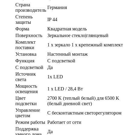
Страна
Германия
производитель
Степень
IP 44
защиты
Форма
Квадратная модель
Поверхность
Зеркальное стекло|глянцевый
Комплект
1 x зеркало 1 x крепежный комплект
поставки
Установка
Настенный монтаж
Функция
С подсветкой
С подсветкой
Да
Источник
1x LED
света
Мощность
1 x LED / 28,4 Вт
освещения
Цвет
2700 K (теплый белый) для 6500 K
подсветки
(белый дневной свет)
Управление
С бесконтактным светорегулятором
цветом
Режим работы
Работает от сети
Поддержка
Да
умного дома