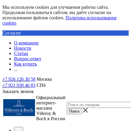
Мы используем cookies для улучшения работы сайта.
Продолжая пользоваться сайтом, вы даёте согласие на
использование файлов cookies.
Политика использования
cookies
Согласен
О компании
Новости
Статьи
Вопрос-ответ
Как купить
...
+7 926 126 30 58
Москва
Пн-Вс с 10:00 до 21:00
+7 921 930 46 83
СПб
Пн-Сб c 11:00 до 19:00
Заказать звонок
Официальный
интернет-
магазин
Villeroy &
Boch в России