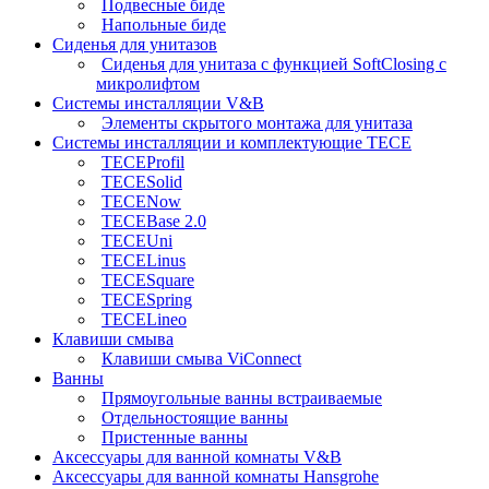
Подвесные биде
Напольные биде
Сиденья для унитазов
Сиденья для унитаза с функцией SoftClosing с
микролифтом
Системы инсталляции V&B
Элементы скрытого монтажа для унитаза
Системы инсталляции и комплектующие TECE
TECEProfil
TECESolid
TECENow
TECEBase 2.0
TECEUni
TECELinus
TECESquare
TECESpring
TECELineo
Клавиши смыва
Клавиши смыва ViConnect
Ванны
Прямоугольные ванны встраиваемые
Отдельностоящие ванны
Пристенные ванны
Аксессуары для ванной комнаты V&B
Аксессуары для ванной комнаты Hansgrohe