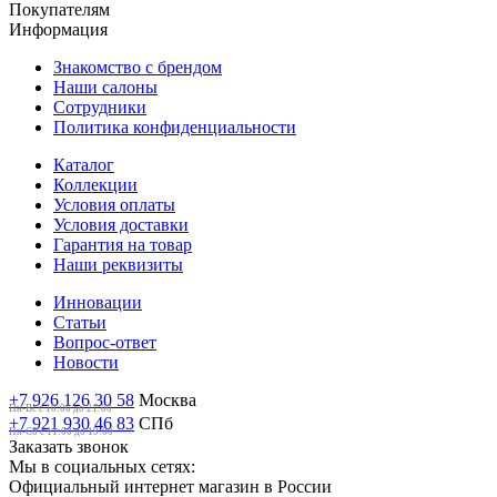
Покупателям
Информация
Знакомство с брендом
Наши салоны
Сотрудники
Политика конфиденциальности
Каталог
Коллекции
Условия оплаты
Условия доставки
Гарантия на товар
Наши реквизиты
Инновации
Статьи
Вопрос-ответ
Новости
+7 926 126 30 58
Москва
Пн-Вс с 10:00 до 21:00
+7 921 930 46 83
СПб
Пн-Сб c 11:00 до 19:00
Заказать звонок
Мы в социальных сетях:
Официальный интернет магазин в России