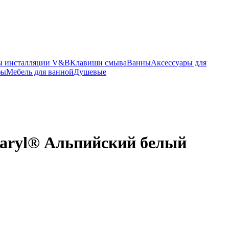
ы инсталляции V&B
Клавиши смыва
Ванны
Аксессуары для
фы
Мебель для ванной
Душевые
Quaryl® Альпийский белый