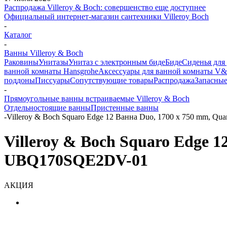
Распродажа Villeroy & Boch: совершенство еще доступнее
Официальный интернет-магазин сантехники Villeroy Boch
-
Каталог
-
Ванны Villeroy & Boch
Раковины
Унитазы
Унитаз с электронным биде
Биде
Сиденья для
ванной комнаты Hansgrohe
Аксессуары для ванной комнаты V
поддоны
Писсуары
Сопутствующие товары
Распродажа
Запасные
-
Прямоугольные ванны встраиваемые Villeroy & Boch
Отдельностоящие ванны
Пристенные ванны
-
Villeroy & Boch Squaro Edge 12 Ванна Duo, 1700 x 750 mm,
Villeroy & Boch Squaro Edge 
UBQ170SQE2DV-01
АКЦИЯ