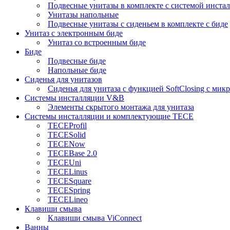
Подвесные унитазы в комплекте с системой инста
Унитазы напольные
Подвесные унитазы с сиденьем в комплекте с биде
Унитаз с электронным биде
Унитаз со встроенным биде
Биде
Подвесные биде
Напольные биде
Сиденья для унитазов
Сиденья для унитаза с функцией SoftClosing с ми
Системы инсталляции V&B
Элементы скрытого монтажа для унитаза
Системы инсталляции и комплектующие TECE
TECEProfil
TECESolid
TECENow
TECEBase 2.0
TECEUni
TECELinus
TECESquare
TECESpring
TECELineo
Клавиши смыва
Клавиши смыва ViConnect
Ванны