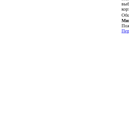
выб
кор
Общ
Мин
Пож
Пер