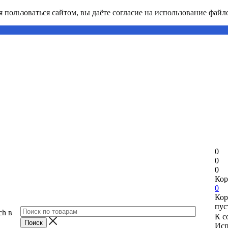
пользоваться сайтом, вы даёте согласие на использование файло
0
0
0
Кор
0
Кор
пус
ch в
К с
Исп