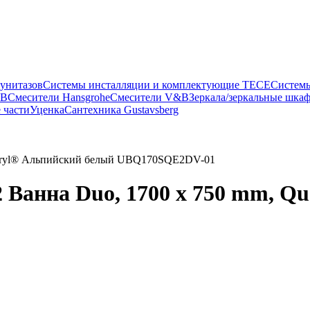
 унитазов
Системы инсталляции и комплектующие TECE
Систем
&B
Смесители Hansgrohe
Смесители V&B
Зеркала/зеркальные шка
 части
Уценка
Сантехника Gustavsberg
 Quaryl® Альпийский белый UBQ170SQE2DV-01
12 Ванна Duo, 1700 x 750 mm, 