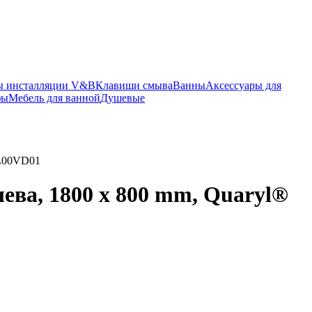
ы инсталляции V&B
Клавиши смыва
Ванны
Аксессуары для
фы
Мебель для ванной
Душевые
CL00VD01
лева, 1800 x 800 mm, Quaryl®