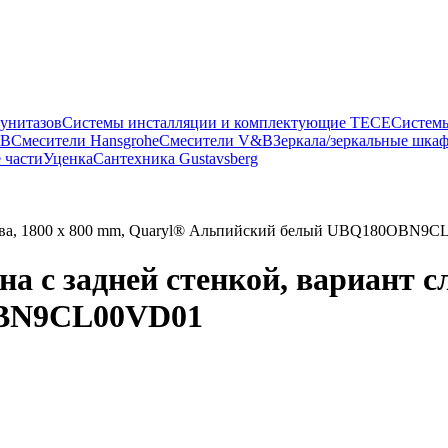
 унитазов
Системы инсталляции и комплектующие TECE
Систем
&B
Смесители Hansgrohe
Смесители V&B
Зеркала/зеркальные шка
 части
Уценка
Сантехника Gustavsberg
т слева, 1800 x 800 mm, Quaryl® Альпийский белый UBQ180OBN9
нна с задней стенкой, вариант с
OBN9CL00VD01