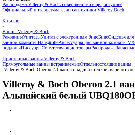
Распродажа Villeroy & Boch: совершенство еще доступнее
Официальный интернет-магазин сантехники Villeroy Boch
-
Каталог
-
Ванны Villeroy & Boch
Раковины
Унитазы
Унитаз с электронным биде
Биде
Сиденья для
ванной комнаты Hansgrohe
Аксессуары для ванной комнаты V
поддоны
Писсуары
Сопутствующие товары
Распродажа
Запасные
-
Пристенные ванны Villeroy & Boch
Прямоугольные ванны встраиваемые
Отдельностоящие ванны
-
Villeroy & Boch Oberon 2.1 ванна с задней стенкой, вариан
Villeroy & Boch Oberon 2.1 ва
Альпийский белый UBQ180