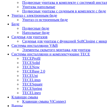
Подвесные унитазы в комплекте с системой инста
Унитазы напольные
Подвесные унитазы с сиденьем в комплекте с биде
Унитаз с электронным биде
Унитаз со встроенным биде
Биде
Подвесные биде
Напольные биде
Сиденья для унитазов
Сиденья для унитаза с функцией SoftClosing с ми
Системы инсталляции V&B
Элементы скрытого монтажа для унитаза
Системы инсталляции и комплектующие TECE
TECEProfil
TECESolid
TECENow
TECEBase 2.0
TECEUni
TECELinus
TECESquare
TECESpring
TECELineo
Клавиши смыва
Клавиши смыва ViConnect
Ванны