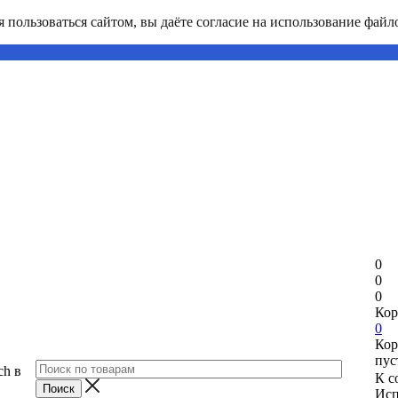
пользоваться сайтом, вы даёте согласие на использование файло
0
0
0
Кор
0
Кор
пус
ch в
К с
Исп