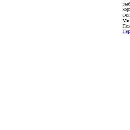
выб
кор
Общ
Мин
Пож
Пер