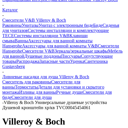
-
Каталог
-
Смесители V&B Villeroy & Boch
Раковины
Унитазы
Унитаз с электронным биде
Биде
Сиденья
для унитазов
Системы инсталляции и комплектующие
TECE
Системы инсталляции V&B
Клавиши
смыва
Ванны
Аксессуары для ванной комнаты
Hansgrohe
Аксессуары для ванной комнаты V&B
Смесители
Hansgrohe
Смесители V&B
Зеркала/зеркальные шкафы
Мебель
для ванной
Душевые поддоны
Писсуары
Сопутствующие
товары
Распродажа
Запасные части
Уценка
Сантехника
Gustavsberg
-
Ливневые насадки для душа Villeroy & Boch
Смеситель для раковины
Смесители для
ванны
Термостаты
Детали для установки и скрытого
монтажа
Изливы для ванны
Ручные души
Смесители для
биде
Смесители для душа
-
Villeroy & Boch Универсальные душевые устройства
Душевой кронштейн хр/кв TVC00045454061
Villeroy & Boch