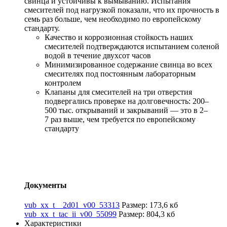
свинца и устойчивы к вымыванию. Испытания
смесителей под нагрузкой показали, что их прочность в
семь раз больше, чем необходимо по европейскому
стандарту.
Качество и коррозионная стойкость наших
смесителей подтверждаются испытанием соленой
водой в течение двухсот часов
Минимизированное содержание свинца во всех
смесителях под постоянным лабораторным
контролем
Клапаны для смесителей на три отверстия
подвергались проверке на долговечность: 200–
500 тыс. открываний и закрываний — это в 2–
7 раз выше, чем требуется по европейскому
стандарту
Документы
vub_xx_t__2d01_v00_53313
Размер: 173,6 кб
vub_xx_t_tac_ii_v00_55099
Размер: 804,3 кб
Характеристики