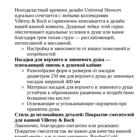
Неподвластный времени дизайн Universal Showers
идеально сочетается с любыми коллекциями
Villeroy & Boch и гармонично вписывается в дизайн
вашей ванной комнаты. Душевые лейки этой серии
обеспечивают идеальные условия в душе или ванне
благодаря трем типам струи — расслабляющей,
интенсивной и массажной.
Настройка в зависимости от ваших пожеланий и
потребностей
Насадки для верхнего и ливневого душа —
освежающий ливень в душевой кабине
Разнообразие форм и размеров от насадок
диаметром 250 мм для верхнего душа до ливневых
насадок шириной 400 мм
Материал насадок для верхнего и ливневого душа
устойчив к образованию ржавчины и воздействию
большинства кислот
Освежающие и успокаивающие ощущения при
принятии душа.
Стиль до мельчайших деталей: Покрытие смесителей
для ванной Villeroy & Boch
Лаконично, благородно-элегантно или роскошно:
Покрытие смесителя так же важно для качества ванной
вашей мечты, как и цвет керамики. Brushed Gold