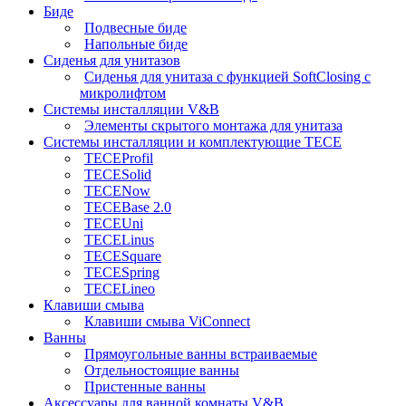
Биде
Подвесные биде
Напольные биде
Сиденья для унитазов
Сиденья для унитаза с функцией SoftClosing с
микролифтом
Системы инсталляции V&B
Элементы скрытого монтажа для унитаза
Системы инсталляции и комплектующие TECE
TECEProfil
TECESolid
TECENow
TECEBase 2.0
TECEUni
TECELinus
TECESquare
TECESpring
TECELineo
Клавиши смыва
Клавиши смыва ViConnect
Ванны
Прямоугольные ванны встраиваемые
Отдельностоящие ванны
Пристенные ванны
Аксессуары для ванной комнаты V&B