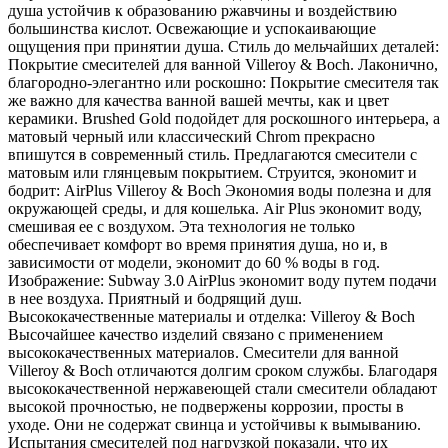
душа устойчив к образованию ржавчины и воздействию
большинства кислот. Освежающие и успокаивающие
ощущения при принятии душа. Стиль до мельчайших деталей:
Покрытие смесителей для ванной Villeroy & Boch. Лаконично,
благородно-элегантно или роскошно: Покрытие смесителя так
же важно для качества ванной вашей мечты, как и цвет
керамики. Brushed Gold подойдет для роскошного интерьера, а
матовый черный или классический Chrom прекрасно
впишутся в современный стиль. Предлагаются смесители с
матовым или глянцевым покрытием. Струится, экономит и
бодрит: AirPlus Villeroy & Boch Экономия воды полезна и для
окружающей среды, и для кошелька. Air Plus экономит воду,
смешивая ее с воздухом. Эта технология не только
обеспечивает комфорт во время принятия душа, но и, в
зависимости от модели, экономит до 60 % воды в год.
Изображение: Subway 3.0 AirPlus экономит воду путем подачи
в нее воздуха. Приятный и бодрящий душ.
Высококачественные материалы и отделка: Villeroy & Boch
Высочайшее качество изделий связано с применением
высококачественных материалов. Смесители для ванной
Villeroy & Boch отличаются долгим сроком службы. Благодаря
высококачественной нержавеющей стали смесители обладают
высокой прочностью, не подвержены коррозии, просты в
уходе. Они не содержат свинца и устойчивы к вымыванию.
Испытания смесителей под нагрузкой показали, что их