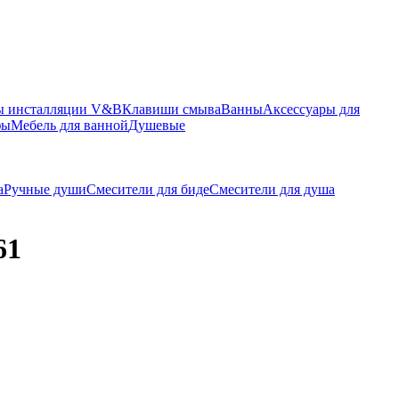
ы инсталляции V&B
Клавиши смыва
Ванны
Аксессуары для
фы
Мебель для ванной
Душевые
а
Ручные души
Смесители для биде
Смесители для душа
61