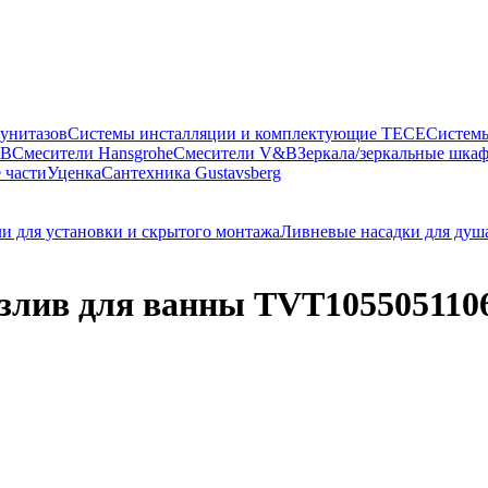
 унитазов
Системы инсталляции и комплектующие TECE
Систем
&B
Смесители Hansgrohe
Смесители V&B
Зеркала/зеркальные шка
 части
Уценка
Сантехника Gustavsberg
и для установки и скрытого монтажа
Ливневые насадки для душ
 Излив для ванны TVT105505110