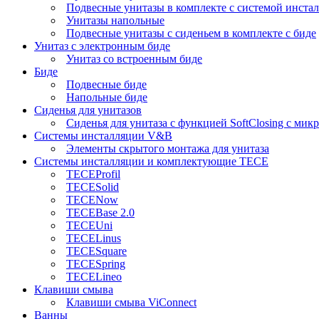
Подвесные унитазы в комплекте с системой инста
Унитазы напольные
Подвесные унитазы с сиденьем в комплекте с биде
Унитаз с электронным биде
Унитаз со встроенным биде
Биде
Подвесные биде
Напольные биде
Сиденья для унитазов
Сиденья для унитаза с функцией SoftClosing с ми
Системы инсталляции V&B
Элементы скрытого монтажа для унитаза
Системы инсталляции и комплектующие TECE
TECEProfil
TECESolid
TECENow
TECEBase 2.0
TECEUni
TECELinus
TECESquare
TECESpring
TECELineo
Клавиши смыва
Клавиши смыва ViConnect
Ванны