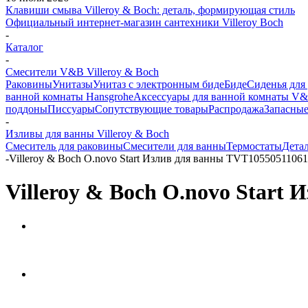
Клавиши смыва Villeroy & Boch: деталь, формирующая стиль
Официальный интернет-магазин сантехники Villeroy Boch
-
Каталог
-
Смесители V&B Villeroy & Boch
Раковины
Унитазы
Унитаз с электронным биде
Биде
Сиденья для
ванной комнаты Hansgrohe
Аксессуары для ванной комнаты V
поддоны
Писсуары
Сопутствующие товары
Распродажа
Запасные
-
Изливы для ванны Villeroy & Boch
Смеситель для раковины
Смесители для ванны
Термостаты
Детал
-
Villeroy & Boch O.novo Start Излив для ванны TVT10550511061
Villeroy & Boch O.novo Start