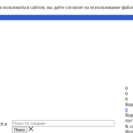
пользоваться сайтом, вы даёте согласие на использование файло
0
0
0
Кор
0
Кор
пус
ch в
К с
Исп