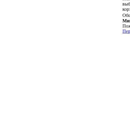
выб
кор
Общ
Мин
Пож
Пер