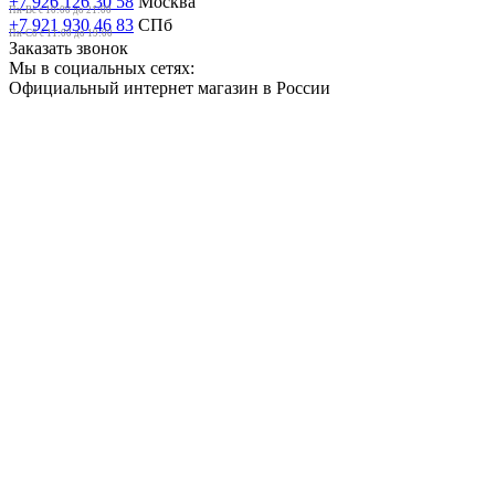
+7 926 126 30 58
Москва
Пн-Вс с 10:00 до 21:00
+7 921 930 46 83
СПб
Пн-Сб c 11:00 до 19:00
Заказать звонок
Мы в социальных сетях:
Официальный интернет магазин в России