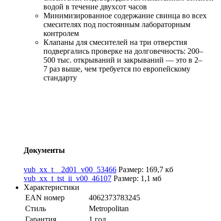
водой в течение двухсот часов
Минимизированное содержание свинца во всех
смесителях под постоянным лабораторным
контролем
Клапаны для смесителей на три отверстия
подвергались проверке на долговечность: 200–
500 тыс. открываний и закрываний — это в 2–
7 раз выше, чем требуется по европейскому
стандарту
Документы
vub_xx_t__2d01_v00_53466
Размер: 169,7 кб
vub_xx_t_tst_ii_v00_46107
Размер: 1,1 мб
Характеристики
EAN номер
4062373783245
Стиль
Metropolitan
Гарантия
1 год