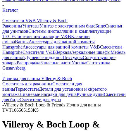
-
Каталог
-
Смесители V&B Villeroy & Boch
Раковины
Унитазы
Унитаз с электронным биде
Биде
Сиденья
для унитазов
Системы инсталляции и комплектующие
TECE
Системы инсталляции V&B
Клавиши
смыва
Ванны
Аксессуары для ванной комнаты
Hansgrohe
Аксессуары для ванной комнаты V&B
Смесители
Hansgrohe
Смесители V&B
Зеркала/зеркальные шкафы
Мебель
для ванной
Душевые поддоны
Писсуары
Сопутствующие
товары
Распродажа
Запасные части
Уценка
Сантехника
Gustavsberg
-
Изливы для ванны Villeroy & Boch
Смеситель для раковины
Смесители для
ванны
Термостаты
Детали для установки и скрытого
монтажа
Ливневые насадки для душа
Ручные души
Смесители
для биде
Смесители для душа
-
Villeroy & Boch Loop & Friends Излив для ванны
TVT106505153K5
Villeroy & Boch Loop &