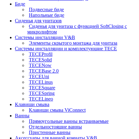
Биде
Подвесные биде
Напольные биде
Сиденья для унитазов
Сиденья для унитаза с функцией SoftClosing с
микролифтом
Системы инсталляции V&B
Элементы скрытого монтажа для унитаза
Системы инсталляции и комплектующие TECE
TECEProfil
TECESolid
TECENow
TECEBase 2.0
TECEUni
TECELinus
TECESquare
TECESpring
TECELineo
Клавиши смыва
Клавиши смыва ViConnect
Ванны
Прямоугольные ванны встраиваемые
Отдельностоящие ванны
Пристенные ванны
Аксессуары для ванной комнаты V&B