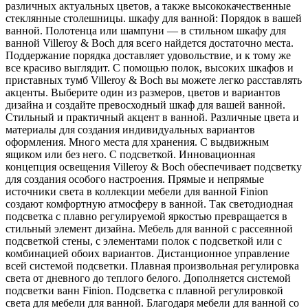
различных актуальных цветов, а также высококачественные
стеклянные столешницы. шкафу для ванной: Порядок в вашей
ванной. Полотенца или шампуни — в стильном шкафу для
ванной Villeroy & Boch для всего найдется достаточно места.
Поддержание порядка доставляет удовольствие, и к тому же
все красиво выглядит. С помощью полок, высоких шкафов и
приставных тумб Villeroy & Boch вы можете легко расставлять
акценты. Выберите один из размеров, цветов и вариантов
дизайна и создайте превосходный шкаф для вашей ванной.
Стильный и практичный акцент в ванной. Различные цвета и
материалы для создания индивидуальных вариантов
оформления. Много места для хранения. С выдвижным
ящиком или без него. С подсветкой. Инновационная
концепция освещения Villeroy & Boch обеспечивает подсветку
для создания особого настроения. Прямые и непрямые
источники света в коллекции мебели для ванной Finion
создают комфортную атмосферу в ванной. Так светодиодная
подсветка с плавно регулируемой яркостью превращается в
стильный элемент дизайна. Мебель для ванной с рассеянной
подсветкой стены, с элементами полок с подсветкой или с
комбинацией обоих вариантов. Дистанционное управление
всей системой подсветки. Плавная произвольная регулировка
света от дневного до теплого белого. Дополняется системой
подсветки ванн Finion. Подсветка с плавной регулировкой
света для мебели для ванной. Благодаря мебели для ванной со