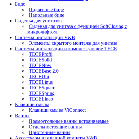
Биде
Подвесные биде
Напольные биде
Сиденья для унитазов
Сиденья для унитаза с функцией SoftClosing с
микролифтом
Системы инсталляции V&B
Элементы скрытого монтажа для унитаза
Системы инсталляции и комплектующие TECE
TECEProfil
TECESolid
TECENow
TECEBase 2.0
TECEUni
TECELinus
TECESquare
TECESpring
TECELineo
Клавиши смыва
Клавиши смыва ViConnect
Ванны
Прямоугольные ванны встраиваемые
Отдельностоящие ванны
Пристенные ванны
Аксессуары для ванной комнаты V&B