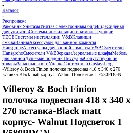
-
Каталог
-
Распродажа
Раковины
Унитазы
Унитаз с электронным биде
Биде
Сиденья
для унитазов
Системы инсталляции и комплектующие
TECE
Системы инсталляции V&B
Клавиши
смыва
Ванны
Аксессуары для ванной комнаты
Hansgrohe
Аксессуары для ванной комнаты V&B
Смесители
Hansgrohe
Смесители V&B
Зеркала/зеркальные шкафы
Мебель
для ванной
Душевые поддоны
Писсуары
Сопутствующие
товары
Запасные части
Уценка
Сантехника Gustavsberg
-
Villeroy & Boch Finion полочка подвесная 418 x 340 x 270
вставка-Black matt корпус- Walnut Подсветок 1 F580PDGN
Villeroy & Boch Finion
полочка подвесная 418 x 340 x
270 вставка-Black matt
корпус- Walnut Подсветок 1
F580PDGN