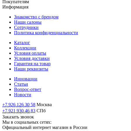
Покупателям
Информация
Знакомство с брендом
Наши салоны
Сотрудники
Политика конфиденциальности
Каталог
Коллекции
Условия оплаты
Условия доставки
Гарантия на товар
Наши реквизиты
Инновации
Статьи
Вопрос-ответ
Новости
+7 926 126 30 58
Москва
Пн-Вс с 10:00 до 21:00
+7 921 930 46 83
СПб
Пн-Сб c 11:00 до 19:00
Заказать звонок
Мы в социальных сетях:
Официальный интернет магазин в России