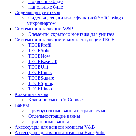
Подвесные биде
Напольные биде
Сиденья для унитазов
Сиденья для унитаза с функцией SoftClosing с
микролифтом
Системы инсталляции V&B
Элементы скрытого монтажа для унитаза
Системы инсталляции и комплектующие TECE
TECEProfil
TECESolid
TECENow
TECEBase 2.0
TECEUni
TECELinus
TECESquare
TECESpring
TECELineo
Клавиши смыва
Клавиши смыва ViConnect
Ванны
Прямоугольные ванны встраиваемые
Отдельностоящие ванны
Пристенные ванны
Аксессуары для ванной комнаты V&B
Аксессуары для ванной комнаты Hansgrohe