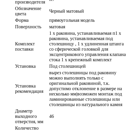
производителя
Обозначение
Черный матовый
цвета
Форма
прямоугольная модель
Поверхность
матовая
1 x раковина, устанавливаемая п1 x
раковина, устанавливаемая под
Комплект
столешницу , 1 x удлиненная штанга
поставки
со сферической головкой для
эксцентрикового управления клапана
стока 1 x крепежный комплект
Установка
Под столешницей
вырез столешницы под раковину
можно выполнять только с
оригинальной раковиной, т.к.
Установка
допустимо отклонение в размере на
рекомендация
несколько мм|возможен монтаж под
ламинированные столешницы или
столешницы из натурального камня
Диаметр
выходного
46
отверстия, мм
Количество