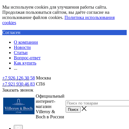
Мы используем cookies для улучшения работы сайта.
Продолжая пользоваться сайтом, вы даёте согласие на
использование файлов cookies.
Политика использования
cookies
Согласен
О компании
Новости
Статьи
Вопрос-ответ
Как купить
...
+7 926 126 30 58
Москва
Пн-Вс с 10:00 до 21:00
+7 921 930 46 83
СПб
Пн-Сб c 11:00 до 19:00
Заказать звонок
Официальный
интернет-
магазин
Villeroy &
Boch в России