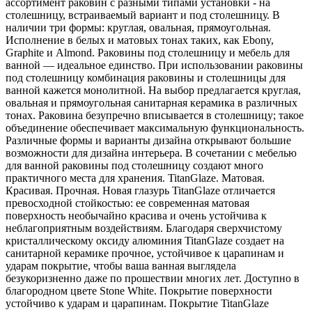
ассортимент раковин с разными типами установки - на
столешницу, встраиваемый вариант и под столешницу. В
наличии три формы: круглая, овальная, прямоугольная.
Исполнение в белых и матовых тонах таких, как Ebony,
Graphite и Almond. Раковины под столешницу и мебель для
ванной — идеальное единство. При использовании раковины
под столешницу комбинация раковины и столешницы для
ванной кажется монолитной. На выбор предлагается круглая,
овальная и прямоугольная санитарная керамика в различных
тонах. Раковина безупречно вписывается в столешницу; такое
объединение обеспечивает максимальную функциональность.
Различные формы и варианты дизайна открывают большие
возможности для дизайна интерьера. В сочетании с мебелью
для ванной раковины под столешницу создают много
практичного места для хранения. TitanGlaze. Матовая.
Красивая. Прочная. Новая глазурь TitanGlaze отличается
превосходной стойкостью: ее современная матовая
поверхность необычайно красива и очень устойчива к
неблагоприятным воздействиям. Благодаря сверхчистому
кристаллическому оксиду алюминия TitanGlaze создает на
санитарной керамике прочное, устойчивое к царапинам и
ударам покрытие, чтобы ваша ванная выглядела
безукоризненно даже по прошествии многих лет. Доступно в
благородном цвете Stone White. Покрытие поверхности
устойчиво к ударам и царапинам. Покрытие TitanGlaze