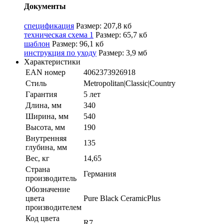
Документы
спецификация
Размер: 207,8 кб
техническая схема 1
Размер: 65,7 кб
шаблон
Размер: 96,1 кб
инструкция по уходу
Размер: 3,9 мб
Характеристики
EAN номер
4062373926918
Стиль
Metropolitan|Classic|Country
Гарантия
5 лет
Длина, мм
340
Ширина, мм
540
Высота, мм
190
Внутренняя
135
глубина, мм
Вес, кг
14,65
Страна
Германия
производитель
Обозначение
цвета
Pure Black CeramicPlus
производителем
Код цвета
R7