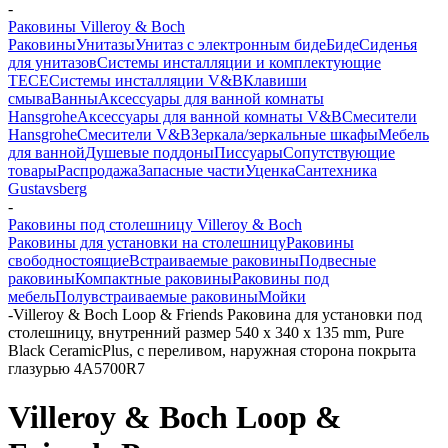
-
Раковины Villeroy & Boch
Раковины
Унитазы
Унитаз с электронным биде
Биде
Сиденья
для унитазов
Системы инсталляции и комплектующие
TECE
Системы инсталляции V&B
Клавиши
смыва
Ванны
Аксессуары для ванной комнаты
Hansgrohe
Аксессуары для ванной комнаты V&B
Смесители
Hansgrohe
Смесители V&B
Зеркала/зеркальные шкафы
Мебель
для ванной
Душевые поддоны
Писсуары
Сопутствующие
товары
Распродажа
Запасные части
Уценка
Сантехника
Gustavsberg
-
Раковины под столешницу Villeroy & Boch
Раковины для установки на столешницу
Раковины
свободностоящие
Встраиваемые раковины
Подвесные
раковины
Компактные раковины
Раковины под
мебель
Полувстраиваемые раковины
Мойки
-
Villeroy & Boch Loop & Friends Раковина для установки под
столешницу, внутренний размер 540 x 340 x 135 mm, Pure
Black CeramicPlus, с переливом, наружная сторона покрыта
глазурью 4A5700R7
Villeroy & Boch Loop &