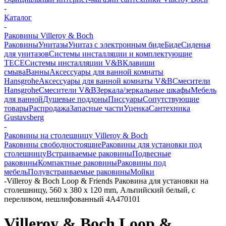
-
Каталог
-
Раковины Villeroy & Boch
Раковины
Унитазы
Унитаз с электронным биде
Биде
Сиденья
для унитазов
Системы инсталляции и комплектующие
TECE
Системы инсталляции V&B
Клавиши
смыва
Ванны
Аксессуары для ванной комнаты
Hansgrohe
Аксессуары для ванной комнаты V&B
Смесители
Hansgrohe
Смесители V&B
Зеркала/зеркальные шкафы
Мебель
для ванной
Душевые поддоны
Писсуары
Сопутствующие
товары
Распродажа
Запасные части
Уценка
Сантехника
Gustavsberg
-
Раковины на столешницу Villeroy & Boch
Раковины свободностоящие
Раковины для установки под
столешницу
Встраиваемые раковины
Подвесные
раковины
Компактные раковины
Раковины под
мебель
Полувстраиваемые раковины
Мойки
-
Villeroy & Boch Loop & Friends Раковина для установки на
столешницу, 560 x 380 x 120 mm, Альпийский белый, с
переливом, нешлифованный 4A470101
Villeroy & Boch Loop &