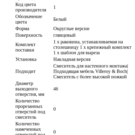
Код цвета
1
производителя
Обозначение
Белый
цвета
Форма
Округлые версии
Поверхность
глянцевый
1 x раковина, устанавливаемая на
Комплект
столешницу 1 x крепежный комплект
поставки
1 x шаблон для выреза
Установка
Накладная версия
Смеситель для настенного монтажа|
Подходит
Подходящая мебель Villeroy & Boch|
Смеситель с более высокой ножкой
Диаметр
выходного
46
отверстия, мм
Количество
прорезанных
0
отверстий под
смеситель
Количество
намеченных
0
отверстий под