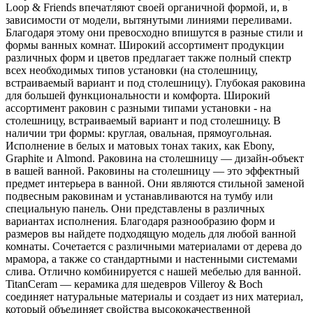
Loop & Friends впечатляют своей органичной формой, и, в
зависимости от модели, вытянутыми линиями переливами.
Благодаря этому они превосходно впишутся в разные стили и
формы ванных комнат. Широкий ассортимент продукции
различных форм и цветов предлагает также полный спектр
всех необходимых типов установки (на столешницу,
встраиваемый вариант и под столешницу). Глубокая раковина
для большей функциональности и комфорта. Широкий
ассортимент раковин с разными типами установки - на
столешницу, встраиваемый вариант и под столешницу. В
наличии три формы: круглая, овальная, прямоугольная.
Исполнение в белых и матовых тонах таких, как Ebony,
Graphite и Almond. Раковина на столешницу — дизайн-объект
в вашей ванной. Раковины на столешницу — это эффектный
предмет интерьера в ванной. Они являются стильной заменой
подвесным раковинам и устанавливаются на тумбу или
специальную панель. Они представлены в различных
вариантах исполнения. Благодаря разнообразию форм и
размеров вы найдете подходящую модель для любой ванной
комнаты. Сочетается с различными материалами от дерева до
мрамора, а также со стандартными и настенными системами
слива. Отлично комбинируется с нашей мебелью для ванной.
TitanCeram — керамика для шедевров Villeroy & Boch
соединяет натуральные материалы и создает из них материал,
который объединяет свойства высококачественной