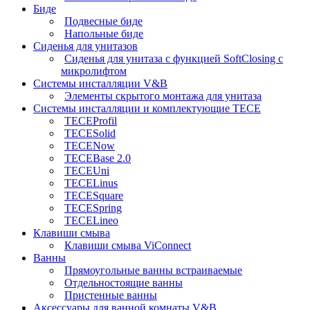
Биде
Подвесные биде
Напольные биде
Сиденья для унитазов
Сиденья для унитаза с функцией SoftClosing с
микролифтом
Системы инсталляции V&B
Элементы скрытого монтажа для унитаза
Системы инсталляции и комплектующие TECE
TECEProfil
TECESolid
TECENow
TECEBase 2.0
TECEUni
TECELinus
TECESquare
TECESpring
TECELineo
Клавиши смыва
Клавиши смыва ViConnect
Ванны
Прямоугольные ванны встраиваемые
Отдельностоящие ванны
Пристенные ванны
Аксессуары для ванной комнаты V&B