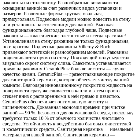
раковины на столешницу. Разнообразные возможности
оснащения ванной за счет различных видов установки и
размеров. Различные формы: круглая, овальная,
прямоугольная. Подвесные модели можно повесить на стену
или установить на столешницу для ванной. Высокая
функциональность благодаря глубокой чаше. Подвесные
раковины — классические, элегантные и всегда красивые!.
Установленная на стену раковина не только функциональна,
но и красива. Подвесные раковины Villeroy & Boch
привлекают эстетикой и разнообразием моделей. Раковины
подвешиваются прямо на стену. Подходящий полупьедестал
визуально скроет систему слива. Смеситель устанавливается
прямо на раковину. CeramicPlus: больше чистоты — лучше
качество жизни. CeramicPlus — грязеотталкивающее покрытие
для санитарной керамики, которое облегчает чистку ванной
комнаты. Благодаря инновационному покрытию жидкость на
поверхности сразу же сливается в капли и затем просто
стекает вниз с растворенными в ней грязью и известью.
CeramicPlus обеспечивает оптимальную чистоту и
гигиеничность. Доказанная экономия времени при чистке
ванной — 90 %. Безопасно для окружающей среды, поскольку
требуется только 10 % от обычного количества чистящего
средства. Устойчивость к воздействию бытовых очистителей
и косметических средств. Санитарная керамика — идеальный
материал для вашей ванной. Санитарная керамика —