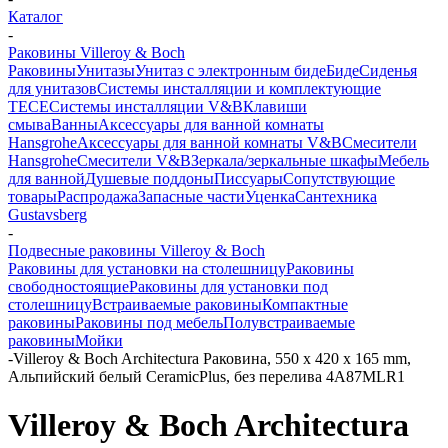
Каталог
-
Раковины Villeroy & Boch
Раковины
Унитазы
Унитаз с электронным биде
Биде
Сиденья
для унитазов
Системы инсталляции и комплектующие
TECE
Системы инсталляции V&B
Клавиши
смыва
Ванны
Аксессуары для ванной комнаты
Hansgrohe
Аксессуары для ванной комнаты V&B
Смесители
Hansgrohe
Смесители V&B
Зеркала/зеркальные шкафы
Мебель
для ванной
Душевые поддоны
Писсуары
Сопутствующие
товары
Распродажа
Запасные части
Уценка
Сантехника
Gustavsberg
-
Подвесные раковины Villeroy & Boch
Раковины для установки на столешницу
Раковины
свободностоящие
Раковины для установки под
столешницу
Встраиваемые раковины
Компактные
раковины
Раковины под мебель
Полувстраиваемые
раковины
Мойки
-
Villeroy & Boch Architectura Pаковина, 550 x 420 x 165 mm,
Альпийский белый CeramicPlus, без перелива 4A87MLR1
Villeroy & Boch Architectura