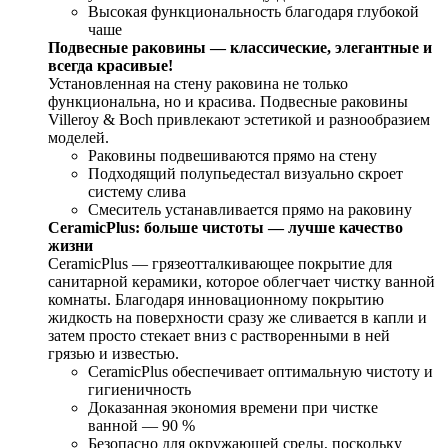
Высокая функциональность благодаря глубокой
чаше
Подвесные раковины — классические, элегантные и
всегда красивые!
Установленная на стену раковина не только
функциональна, но и красива. Подвесные раковины
Villeroy & Boch привлекают эстетикой и разнообразием
моделей.
Раковины подвешиваются прямо на стену
Подходящий полупьедестал визуально скроет
систему слива
Смеситель устанавливается прямо на раковину
CeramicPlus: больше чистоты — лучше качество
жизни
CeramicPlus — грязеотталкивающее покрытие для
санитарной керамики, которое облегчает чистку ванной
комнаты. Благодаря инновационному покрытию
жидкость на поверхности сразу же сливается в капли и
затем просто стекает вниз с растворенными в ней
грязью и известью.
CeramicPlus обеспечивает оптимальную чистоту и
гигиеничность
Доказанная экономия времени при чистке
ванной — 90 %
Безопасно для окружающей среды, поскольку