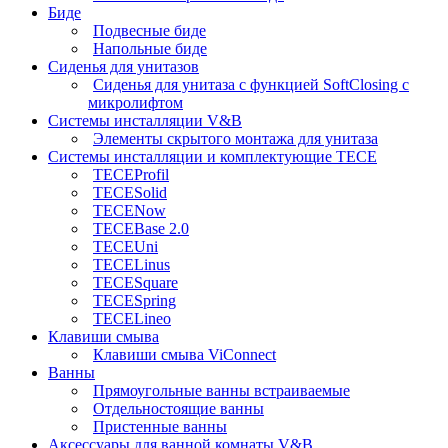
Биде
Подвесные биде
Напольные биде
Сиденья для унитазов
Сиденья для унитаза с функцией SoftClosing с
микролифтом
Системы инсталляции V&B
Элементы скрытого монтажа для унитаза
Системы инсталляции и комплектующие TECE
TECEProfil
TECESolid
TECENow
TECEBase 2.0
TECEUni
TECELinus
TECESquare
TECESpring
TECELineo
Клавиши смыва
Клавиши смыва ViConnect
Ванны
Прямоугольные ванны встраиваемые
Отдельностоящие ванны
Пристенные ванны
Аксессуары для ванной комнаты V&B