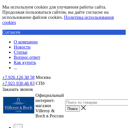
Мы используем cookies для улучшения работы сайта.
Продолжая пользоваться сайтом, вы даёте согласие на
использование файлов cookies.
Политика использования
cookies
Согласен
О компании
Новости
Статьи
Вопрос-ответ
Как купить
...
+7 926 126 30 58
Москва
Пн-Вс с 10:00 до 21:00
+7 921 930 46 83
СПб
Пн-Сб c 11:00 до 19:00
Заказать звонок
Официальный
интернет-
магазин
Villeroy &
Boch в России