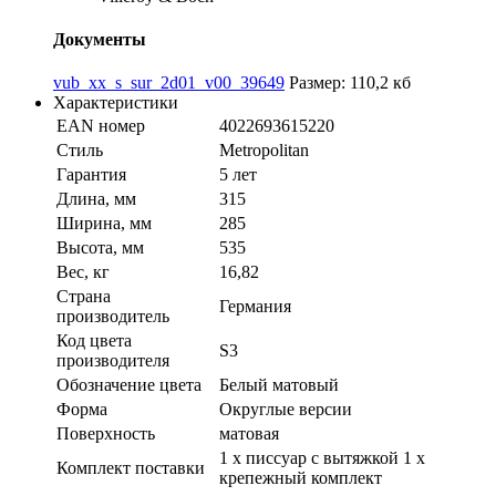
Документы
vub_xx_s_sur_2d01_v00_39649
Размер: 110,2 кб
Характеристики
EAN номер
4022693615220
Стиль
Metropolitan
Гарантия
5 лет
Длина, мм
315
Ширина, мм
285
Высота, мм
535
Вес, кг
16,82
Страна
Германия
производитель
Код цвета
S3
производителя
Обозначение цвета
Белый матовый
Форма
Округлые версии
Поверхность
матовая
1 x писсуар с вытяжкой 1 x
Комплект поставки
крепежный комплект