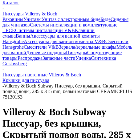
Каталог
-
Писсуары Villeroy & Boch
Раковины
Унитазы
Унитаз с электронным биде
Биде
Сиденья
для унитазов
Системы инсталляции и комплектующие
TECE
Системы инсталляции V&B
Клавиши
смыва
Ванны
Аксессуары для ванной комнаты
Hansgrohe
Аксессуары для ванной комнаты V&B
Смесители
Hansgrohe
Смесители V&B
Зеркала/зеркальные шкафы
Мебель
для ванной
Душевые поддоны
Писсуары
Сопутствующие
товары
Распродажа
Запасные части
Уценка
Сантехника
Gustavsberg
-
Писсуары настенные Villeroy & Boch
Крышки для писсуара
-
Villeroy & Boch Subway Писсуар, без крышки, Скрытый
подвод воды, 285 x 315 mm, белый матовый CERAMICPLUS
751301S3
Villeroy & Boch Subway
Писсуар, без крышки,
Скрытый подвод воды, 285 x