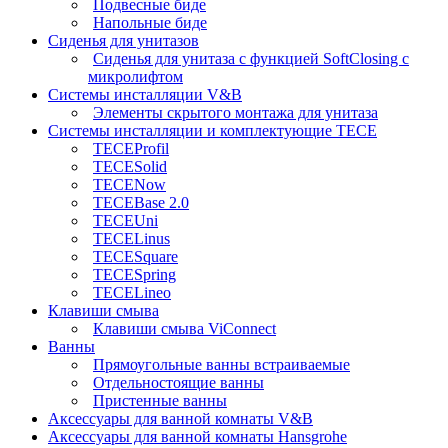
Подвесные биде
Напольные биде
Сиденья для унитазов
Сиденья для унитаза с функцией SoftClosing с
микролифтом
Системы инсталляции V&B
Элементы скрытого монтажа для унитаза
Системы инсталляции и комплектующие TECE
TECEProfil
TECESolid
TECENow
TECEBase 2.0
TECEUni
TECELinus
TECESquare
TECESpring
TECELineo
Клавиши смыва
Клавиши смыва ViConnect
Ванны
Прямоугольные ванны встраиваемые
Отдельностоящие ванны
Пристенные ванны
Аксессуары для ванной комнаты V&B
Аксессуары для ванной комнаты Hansgrohe