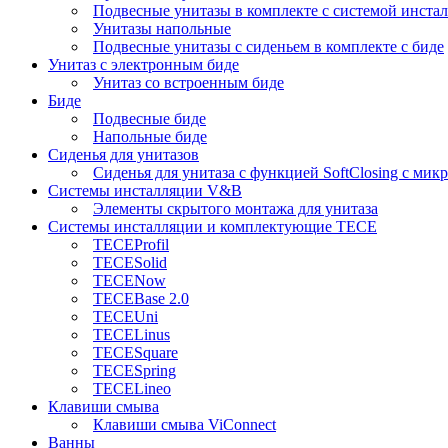
Подвесные унитазы в комплекте с системой инста
Унитазы напольные
Подвесные унитазы с сиденьем в комплекте с биде
Унитаз с электронным биде
Унитаз со встроенным биде
Биде
Подвесные биде
Напольные биде
Сиденья для унитазов
Сиденья для унитаза с функцией SoftClosing с ми
Системы инсталляции V&B
Элементы скрытого монтажа для унитаза
Системы инсталляции и комплектующие TECE
TECEProfil
TECESolid
TECENow
TECEBase 2.0
TECEUni
TECELinus
TECESquare
TECESpring
TECELineo
Клавиши смыва
Клавиши смыва ViConnect
Ванны