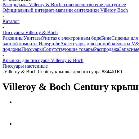
Распродажа Villeroy & Boch: совершенство еще доступнее
Официальный интернет-магазин сантехники Villeroy Boch
-
Каталог
-
Писсуары Villeroy & Boch
Раковины
Унитазы
Унитаз с электронным биде
Биде
Сиденья для
ванной комнаты Hansgrohe
Аксессуары для ванной комнаты V
поддоны
Писсуары
Сопутствующие товары
Распродажа
Запасные
-
Крышки для писсуара Villeroy & Boch
Писсуары настенные
-
Villeroy & Boch Century крышка для писсуара 884461R1
Villeroy & Boch Century крыш