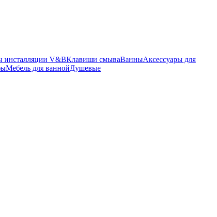
ы инсталляции V&B
Клавиши смыва
Ванны
Аксессуары для
фы
Мебель для ванной
Душевые