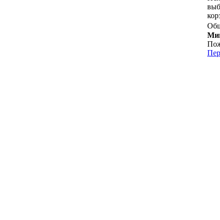
выб
кор
Общ
Мин
Пож
Пер