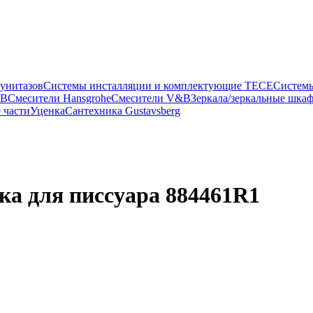
 унитазов
Системы инсталляции и комплектующие TECE
Систем
&B
Смесители Hansgrohe
Смесители V&B
Зеркала/зеркальные шка
 части
Уценка
Сантехника Gustavsberg
ка для писсуара 884461R1