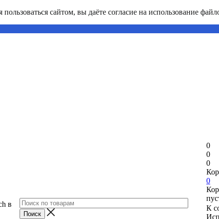
пользоваться сайтом, вы даёте согласие на использование файло
0
0
0
Кор
0
Кор
пус
ch в
К с
Исп