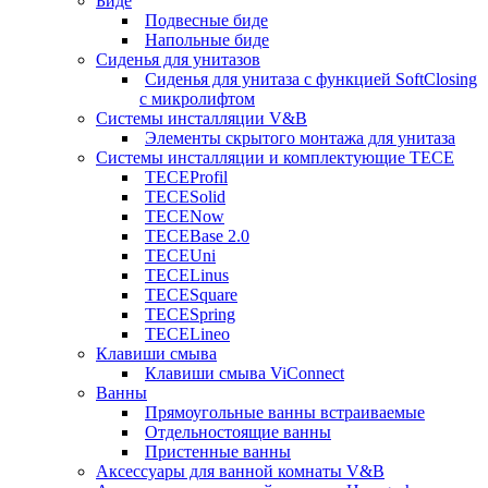
Биде
Подвесные биде
Напольные биде
Сиденья для унитазов
Сиденья для унитаза с функцией SoftClosing
с микролифтом
Системы инсталляции V&B
Элементы скрытого монтажа для унитаза
Системы инсталляции и комплектующие TECE
TECEProfil
TECESolid
TECENow
TECEBase 2.0
TECEUni
TECELinus
TECESquare
TECESpring
TECELineo
Клавиши смыва
Клавиши смыва ViConnect
Ванны
Прямоугольные ванны встраиваемые
Отдельностоящие ванны
Пристенные ванны
Аксессуары для ванной комнаты V&B