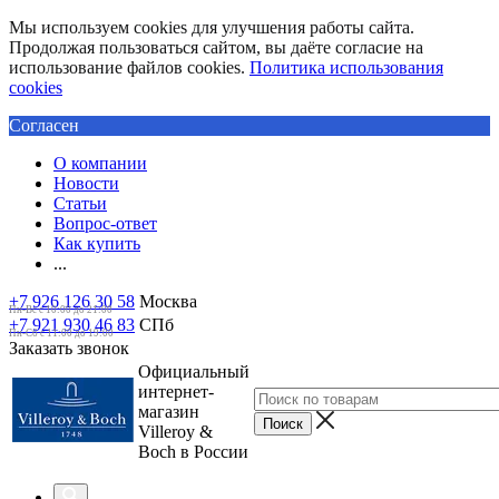
Мы используем cookies для улучшения работы сайта.
Продолжая пользоваться сайтом, вы даёте согласие на
использование файлов cookies.
Политика использования
cookies
Согласен
О компании
Новости
Статьи
Вопрос-ответ
Как купить
...
+7 926 126 30 58
Москва
Пн-Вс с 10:00 до 21:00
+7 921 930 46 83
СПб
Пн-Сб c 11:00 до 19:00
Заказать звонок
Официальный
интернет-
магазин
Villeroy &
Boch в России